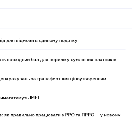
ід для відмови в єдиному податку
ють прохідний бал для переліку сумлінних платників
 донарахувань за трансфертним ціноутворенням
 вимагатимуть IMEI
в: як правильно працювати з РРО та ПРРО – у новому