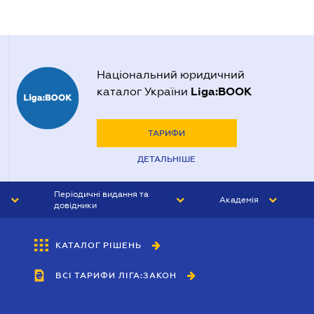
Національний юридичний
Liga:BOOK
каталог України
ТАРИФИ
ДЕТАЛЬНІШЕ
Періодичні видання та
Академія
довідники
ЮРИСТ&ЗАКОН
АКАДЕМІЯ ЛІГА:ЗАКОН
КАТАЛОГ РІШЕНЬ
БУХГАЛТЕР&ЗАКОН
ВСІ ТАРИФИ ЛІГА:ЗАКОН
ВІСНИК МСФЗ
ІНТЕРБУХ