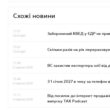
Схожі новини
17.07
Заборонений КВЕД у ЄДР не прив
Сьогодні
15.07
Скільки разів на рік перерахову
Сьогодні
17.00
ВС захистив експортера олії від
5 серпня 2026
15.44
З 1 січня 2027 в чеку за телефон
4 серпня 2026
11.11
Від посилок до інтернет-продажі
4 серпня 2026
випуску TAX Podcast