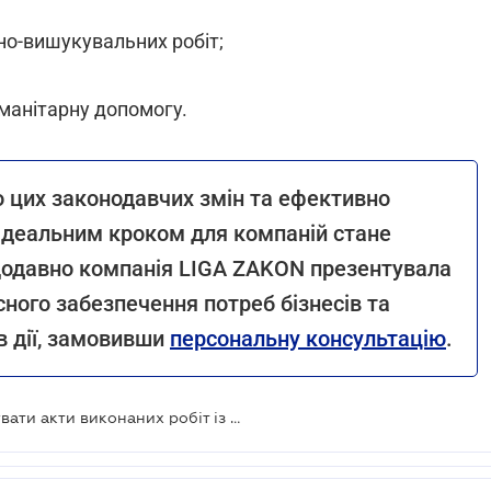
но-вишукувальних робіт;
уманітарну допомогу.
о цих законодавчих змін та ефективно
 ідеальним кроком для компаній стане
щодавно компанія LIGA ZAKON презентувала
ного забезпечення потреб бізнесів та
в дії, замовивши
персональну консультацію
.
Рада дозволила бізнесу не підписувати акти виконаних робіт із замовниками