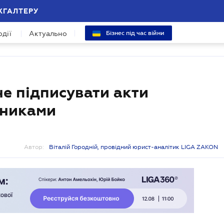
ХГАЛТЕРУ
одії
Актуально
Бізнес під час війни
не підписувати акти
вниками
Автор:
Віталій Городній, провідний юрист-аналітик LIGA ZAKON