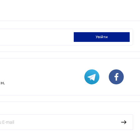
увійти
н.