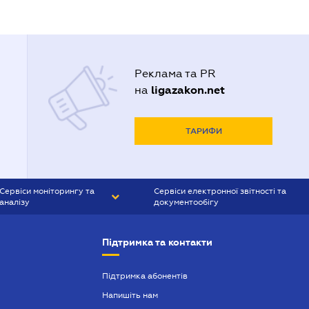
Реклама та PR
ligazakon.net
на
ТАРИФИ
Сервіси моніторингу та
Сервіси електронної звітності та
аналізу
документообігу
CONTR AGENT
Liga:REPORT
Підтримка та контакти
SMS-МАЯК
VERDICTUM
Підтримка абонентів
Напишіть нам
SEMANTRUM