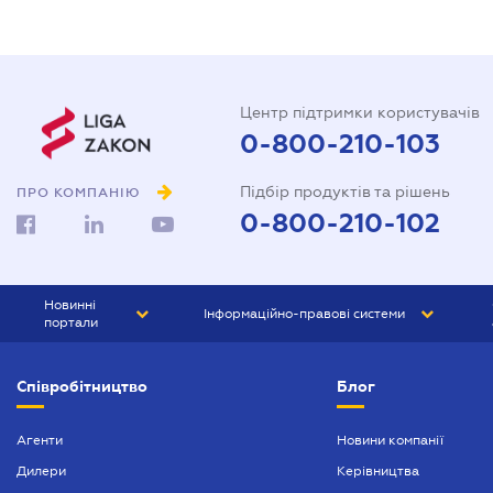
Центр підтримки користувачів
0-800-210-103
Підбір продуктів та рішень
ПРО КОМПАНІЮ
0-800-210-102
Новинні
Інформаційно-правові системи
портали
ЮРЛІГА
Право України
Співробітництво
Блог
БІЗНЕС
ГРАНД
БУХГАЛТЕР.ua
ПРАЙМ
Агенти
Новини компанії
Дилери
Керівництва
БУХГАЛТЕР ПРОФ