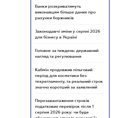
Банки розкриватимуть
виконавцям більше даних про
рахунки боржників
Законодавчі зміни у серпні 2026
для бізнесу в Україні
Головне за тиждень: державний
нагляд та регулювання
Кабмін продовжив пільговий
період для косметики без
техрегламенту, та реальний строк
значно коротший за заявлений
Перезавантаження строків
податкових перевірок після 1
серпня 2026 року: чи буде
обчислення строків давності "з