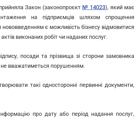
 прийняла Закон (законопроєкт
№ 14023
), який має
антаження на підприємців шляхом спрощення
 нововведенням є можливість бізнесу відмовитися
актів виконаних робіт чи наданих послуг.
підпису, посади та прізвища зі сторони замовника
ше не вважатиметься порушенням.
творювати такі односторонні первинні документи,
:
інформацію про дату або період надання послуг,