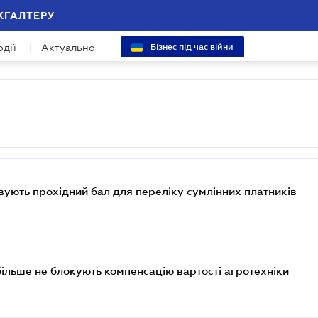
ХГАЛТЕРУ
одії
Актуально
Бізнес під час війни
овують прохідний бал для переліку сумлінних платників
ільше не блокують компенсацію вартості агротехніки