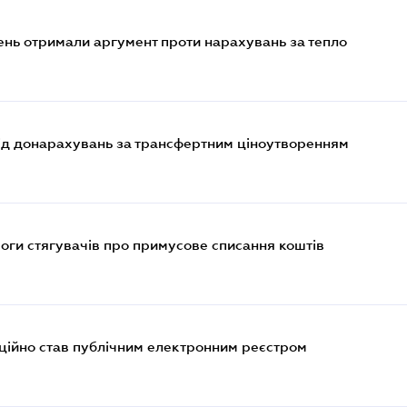
нь отримали аргумент проти нарахувань за тепло
від донарахувань за трансфертним ціноутворенням
оги стягувачів про примусове списання коштів
ційно став публічним електронним реєстром