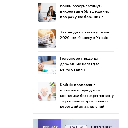
Банки розкриватимуть
виконавцям більше даних
про рахунки боржників
Законодавчі зміни у серпні
2026 для бізнесу в Україні
Головне за тиждень:
державний нагляд та
регулювання
Кабмін продовжив
пільговий період для
косметики без техрегламенту,
та реальний строк значно
коротший за заявлений