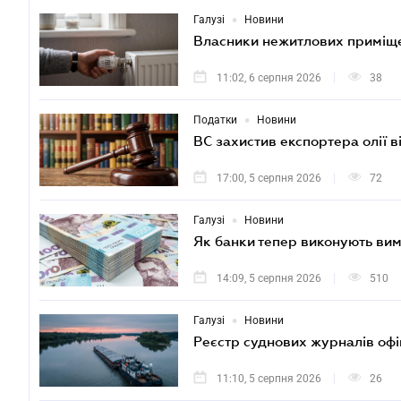
•
Галузі
Новини
Власники нежитлових приміще
11:02, 6 серпня 2026
38
•
Податки
Новини
ВС захистив експортера олії 
17:00, 5 серпня 2026
72
•
Галузі
Новини
Як банки тепер виконують вим
14:09, 5 серпня 2026
510
•
Галузі
Новини
Реєстр суднових журналів офі
11:10, 5 серпня 2026
26