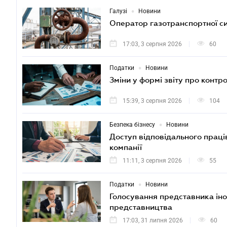
•
Галузі
Новини
Оператор газотранспортної с
17:03, 3 серпня 2026
60
•
Податки
Новини
Зміни у формі звіту про контр
15:39, 3 серпня 2026
104
•
Безпека бізнесу
Новини
Доступ відповідального праців
компанії
11:11, 3 серпня 2026
55
•
Податки
Новини
Голосування представника іно
представництва
17:03, 31 липня 2026
60