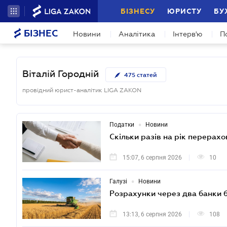
БІЗНЕСУ
ЮРИСТУ
БУ
БІЗНЕС
Новини
Аналітика
Інтерв'ю
П
Віталій Городній
475
статей
провідний юрист-аналітик LIGA ZAKON
•
Податки
Новини
Скільки разів на рік перерах
15:07, 6 серпня 2026
10
•
Галузі
Новини
Розрахунки через два банки б
13:13, 6 серпня 2026
108