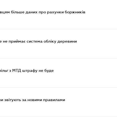
вцям більше даних про рахунки боржників
ше не приймає система обліку деревини
ільг з МТД штрафу не буде
ми звітують за новими правилами