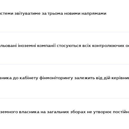
истеми звітуватиме за трьома новими напрямами
ольовані іноземні компанії стосуються всіх контролюючих о
ника до кабінету фінмоніторингу залежить від дій керівни
земного власника на загальних зборах не утворює постійн