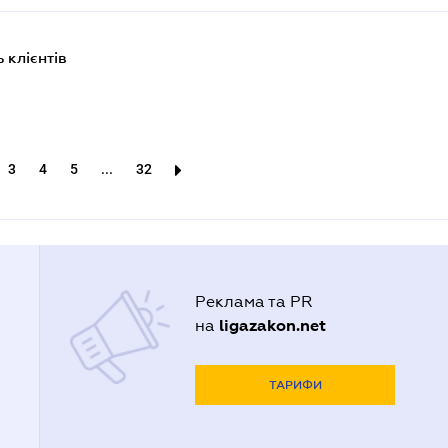
 клієнтів
3
4
5
...
32
Реклама та PR
ligazakon.net
на
ТАРИФИ