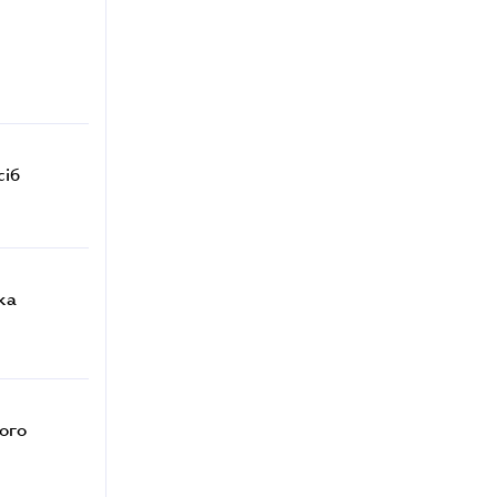
сіб
ка
ого