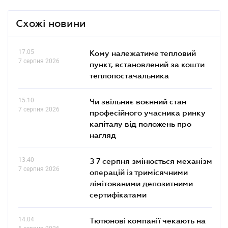
Схожі новини
17.05
Кому належатиме тепловий
7 серпня 2026
пункт, встановлений за кошти
теплопостачальника
15.10
Чи звільняє воєнний стан
7 серпня 2026
професійного учасника ринку
капіталу від положень про
нагляд
13.40
З 7 серпня змінюється механізм
7 серпня 2026
операцій із тримісячними
лімітованими депозитними
сертифікатами
14.04
Тютюнові компанії чекають на