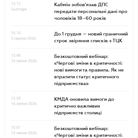
12.12
Кабмін зобов'язав ДПС
Сьогодні
передати персональні дані про
чоловіків 18–60 років
10.10
До 1 грудня — новий граничний
5 серпня 2026
строк звіряння списків з ТЦК
13.48
Безкоштовний вебінар:
16 липня 2026
«Чергові зміни в критичності:
нові вимоги та правила. Як не
втратити статус критичного
підприємства»
12.28
КМДА оновила вимоги до
16 липня 2026
критично важливих
підприємств столиці
10.01
Безкоштовний вебінар:
15 липня 2026
«Чергові зміни в критичності: