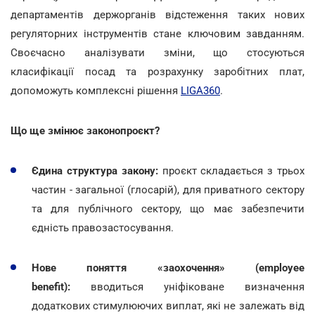
департаментів держорганів відстеження таких нових
регуляторних інструментів стане ключовим завданням.
Своєчасно аналізувати зміни, що стосуються
класифікації посад та розрахунку заробітних плат,
допоможуть комплексні рішення
LIGA360
.
Що ще змінює законопроєкт?
Єдина структура закону:
проєкт складається з трьох
частин - загальної (глосарій), для приватного сектору
та для публічного сектору, що має забезпечити
єдність правозастосування.
Нове поняття «заохочення» (employee
benefit):
вводиться уніфіковане визначення
додаткових стимулюючих виплат, які не залежать від