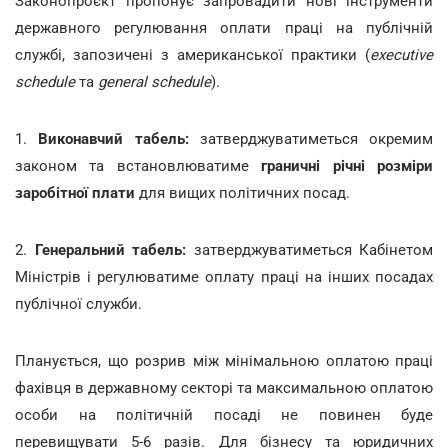
Законопроєкт пропонує запровадити нові інструменти
державного регулювання оплати праці на публічній
службі, запозичені з американської практики (
executive
schedule
та
general schedule
).
1.
Виконавчий табель:
затверджуватиметься окремим
законом та встановлюватиме
граничні річні розміри
заробітної плати
для вищих політичних посад.
2.
Генеральний табель:
затверджуватиметься Кабінетом
Міністрів і регулюватиме оплату праці на інших посадах
публічної служби.
Планується, що розрив між мінімальною оплатою праці
фахівця в державному секторі та максимальною оплатою
особи на політичній посаді не повинен буде
перевищувати 5-6 разів. Для бізнесу та юридичних