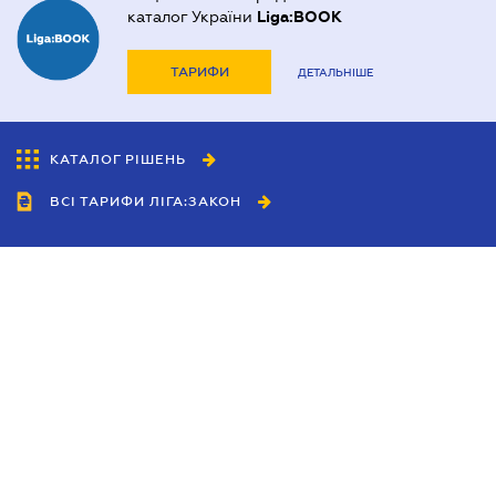
каталог України
Liga:BOOK
ТАРИФИ
ДЕТАЛЬНІШЕ
КАТАЛОГ РІШЕНЬ
ВСІ ТАРИФИ ЛІГА:ЗАКОН
Співробітництво
Агенти
Дилери
Політика конфіденційності
Умови використання сайту
Реклама
Блог