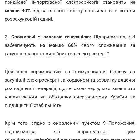
придбаної імпортованої електроенергії становить
не
менше 90%
від загального обсягу споживання в кожній
розрахунковій годині.
2.
Споживачі з власною генерацією:
Підприємства, які
забезпечують
не менше 60%
свого споживання за
рахунок власного виробництва електроенергії.
Цей крок спрямований на стимулювання бізнесу до
закупівлі електроенергії за кордоном та розвитку власної
розподіленої генерації, що, в свою чергу, має зменшити
навантаження на об'єднану енергосистему України та
підвищити її стабільність.
Крім того, згідно з оновленим пунктом 9 Положення,
підприємства, які користуються цим
механізмом,
зобов'язані вживати заходів для зменшення