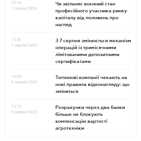
15.10
Чи звільняє воєнний стан
7 серпня 2026
професійного учасника ринку
капіталу від положень про
нагляд
13.40
З 7 серпня змінюється механізм
7 серпня 2026
операцій із тримісячними
лімітованими депозитними
сертифікатами
14.04
Тютюнові компанії чекають на
6 серпня 2026
нові правила відеонагляду: що
зміниться
13.13
Розрахунки через два банки
6 серпня 2026
більше не блокують
компенсацію вартості
агротехніки