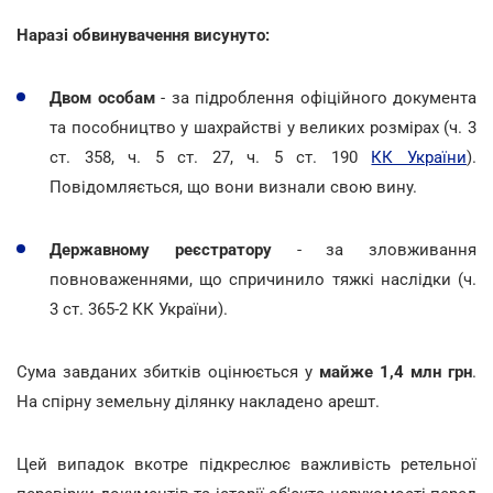
Наразі обвинувачення висунуто:
Двом особам
- за підроблення офіційного документа
та пособництво у шахрайстві у великих розмірах (ч. 3
ст. 358, ч. 5 ст. 27, ч. 5 ст. 190
КК України
).
Повідомляється, що вони визнали свою вину.
Державному реєстратору
- за зловживання
повноваженнями, що спричинило тяжкі наслідки (ч.
3 ст. 365-2 КК України).
Сума завданих збитків оцінюється у
майже 1,4 млн грн
.
На спірну земельну ділянку накладено арешт.
Цей випадок вкотре підкреслює важливість ретельної