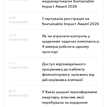
медіапартнером Sustainable
Impact Award 2026
10.07
Стартувала реєстрація на
4 серпня 2026
Sustainable Impact Award 2026
13.15
Як не втрачати контроль у
3 серпня 2026
щоденних задачах комплаєнса:
4 виміри роботи в одному
просторі
11.11
Доступ відповідального
3 серпня 2026
працівника до кабінету
фінмоніторингу залежить від
дій керівника компанії
09.15
У Києві шахраї переоформили
30 липня 2026
квартиру, власник якої
перебувала за кордоном