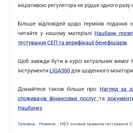
ініціативою регулятора не рідше одного разу 
Більше відповідей щодо термінів подання о
читайте у нашому матеріалі
Нацбанк посил
тестування СЕП та верифікації бенефіціарів
.
Щоб завжди бути в курсі актуальних вимог 
інструменти
LIGA360
для щоденного монітори
Дізнайтеся також більше про:
Нагляд за д
споживачів фінансових послуг
та
документи
Нацбанку
Головна
/
Новини
/