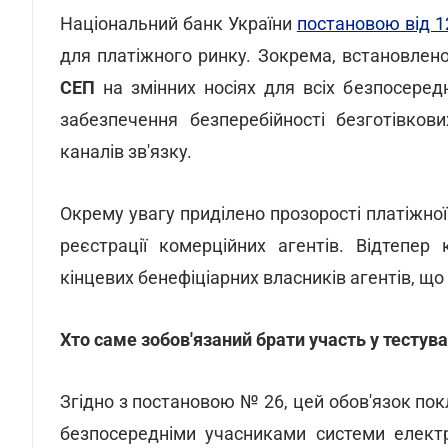
Національний банк України
постановою від 1
для платіжного ринку. Зокрема, встановлен
СЕП
на змінних носіях для всіх безпосеред
забезпечення безперебійності безготівков
каналів зв'язку.
Окрему увагу приділено прозорості платіжно
реєстрації комерційних агентів. Відтепер
кінцевих бенефіціарних власників агентів, щ
Хто саме зобов'язаний брати участь у тестув
Згідно з постановою № 26, цей обов'язок покл
безпосередніми учасниками системи електр