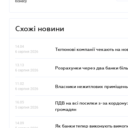
бізнесу
Схожі новини
14.04
Тютюнові компанії чекають на но
6 серпня 2026
13.13
Розрахунки через два банки біль
6 серпня 2026
11.02
Власники нежитлових приміщень 
6 серпня 2026
16.05
ПДВ на всі посилки з-за кордону:
5 серпня 2026
громадян
14.09
Як банки тепер виконують вимоги