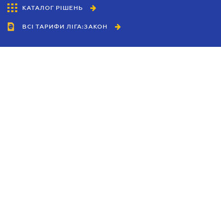
КАТАЛОГ РІШЕНЬ
ВСІ ТАРИФИ ЛІГА:ЗАКОН
Співробітництво
Агенти
Дилери
Політика конфіденційності
Умови використання сайту
Реклама
Блог
Новини компанії
Керівництва
Каталоги компаній
Теми в центрі уваги