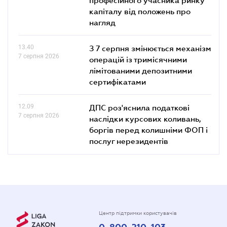
капіталу від положень про
нагляд
13.40
З 7 серпня змінюється механізм
7 серпня 2026
операцій із тримісячними
лімітованими депозитними
сертифікатами
12.09
ДПС роз'яснила податкові
7 серпня 2026
наслідки курсових коливань,
боргів перед колишніми ФОП і
послуг нерезидентів
Центр підтримки користувачів