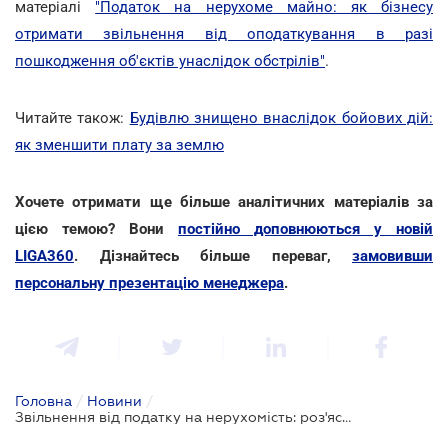
матеріалі
"Податок на нерухоме майно: як бізнесу
отримати звільнення від оподаткування в разі
пошкодження об'єктів унаслідок обстрілів"
.
Читайте також:
Будівлю знищено внаслідок бойових дій:
як зменшити плату за землю
Хочете отримати ще більше аналітичних матеріалів за
цією темою? Вони
постійно доповнюються у новій
LIGA360
. Дізнайтесь більше переваг,
замовивши
персональну презентацію менеджера
.
Головна
/
Новини
/
Звільнення від податку на нерухомість: роз'яснення ДПС щодо пошкоджених активів