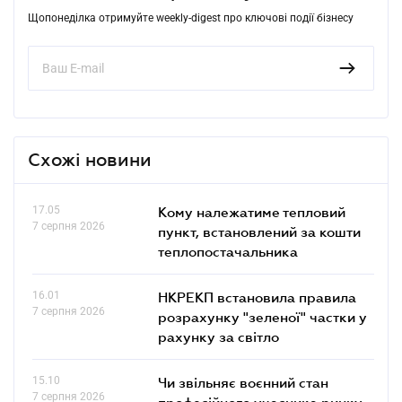
Щопонеділка отримуйте weekly-digest про ключові події бізнесу
Схожі новини
17.05
Кому належатиме тепловий
7 серпня 2026
пункт, встановлений за кошти
теплопостачальника
16.01
НКРЕКП встановила правила
7 серпня 2026
розрахунку "зеленої" частки у
рахунку за світло
15.10
Чи звільняє воєнний стан
7 серпня 2026
професійного учасника ринку