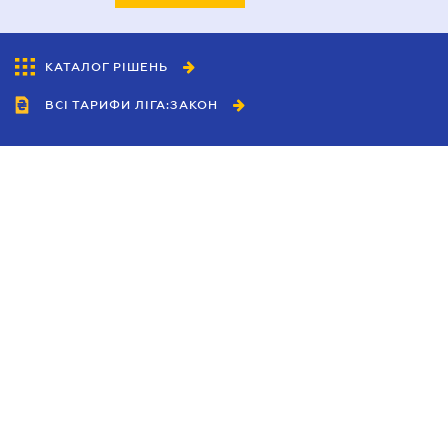
КАТАЛОГ РІШЕНЬ
ВСІ ТАРИФИ ЛІГА:ЗАКОН
Співробітництво
Агенти
Дилери
Політика конфіденційності
Умови використання сайту
Реклама
Блог
Новини компанії
Керівництва
Каталоги компаній