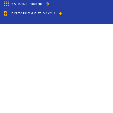
КАТАЛОГ РІШЕНЬ
ВСІ ТАРИФИ ЛІГА:ЗАКОН
Співробітництво
Агенти
Дилери
Політика конфіденційності
Умови використання сайту
Реклама
Блог
Новини компанії
Керівництва
Каталоги компаній
Теми в центрі уваги