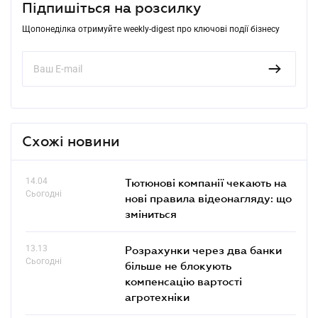
Підпишіться на розсилку
Щопонеділка отримуйте weekly-digest про ключові події бізнесу
Схожі новини
14.04
Тютюнові компанії чекають на
Сьогодні
нові правила відеонагляду: що
зміниться
13.13
Розрахунки через два банки
Сьогодні
більше не блокують
компенсацію вартості
агротехніки