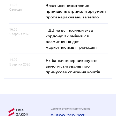
11.02
Власники нежитлових
Сьогодні
приміщень отримали аргумент
проти нарахувань за тепло
16.05
ПДВ на всі посилки з-за
5 серпня 2026
кордону: як зміниться
розмитнення для
маркетплейсів і громадян
14.09
Як банки тепер виконують
5 серпня 2026
вимоги стягувачів про
примусове списання коштів
Центр підтримки користувачів
0-800-210-103