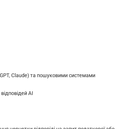
atGPT, Claude) та пошуковими системами
я відповідей АІ
ння чернетки відповіді на запит податкової або