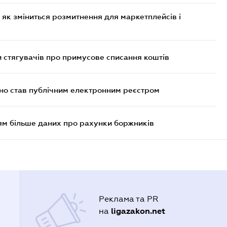
 як зміниться розмитнення для маркетплейсів і
 стягувачів про примусове списання коштів
йно став публічним електронним реєстром
м більше даних про рахунки боржників
Реклама та PR
ligazakon.net
на