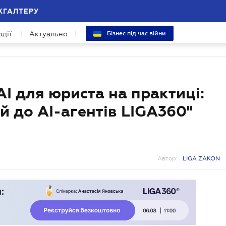
ХГАЛТЕРУ
одії
Актуально
Бізнес під час війни
AI для юриста на практиці:
й до AI-агентів LIGA360"
Автор:
LIGA ZAKON