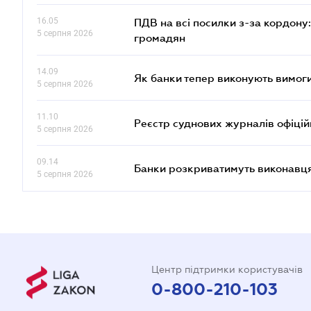
16.05
ПДВ на всі посилки з-за кордону:
5 серпня 2026
громадян
14.09
Як банки тепер виконують вимоги
5 серпня 2026
11.10
Реєстр суднових журналів офіці
5 серпня 2026
09.14
Банки розкриватимуть виконавця
5 серпня 2026
Центр підтримки користувачів
0-800-210-103