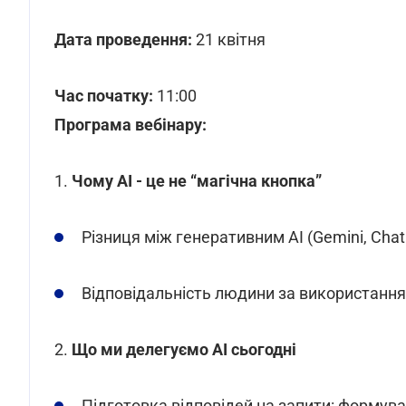
Дата проведення:
21 квітня
Час початку:
11:00
Програма вебінару:
1.
Чому АІ - це не “магічна кнопка”
Різниця між генеративним АІ (Gemini, Ch
Відповідальність людини за використанн
2.
Що ми делегуємо АІ сьогодні
Підготовка відповідей на запити: формува