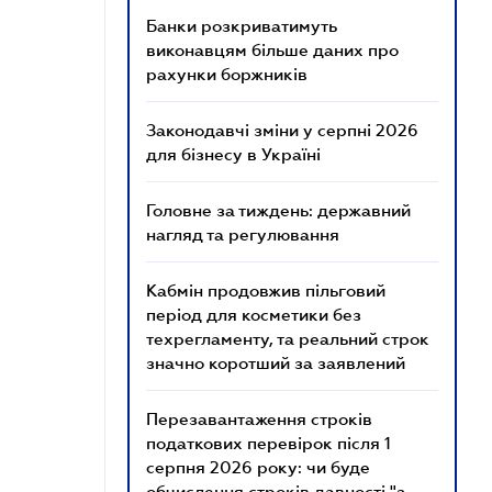
Банки розкриватимуть
виконавцям більше даних про
рахунки боржників
Законодавчі зміни у серпні 2026
для бізнесу в Україні
Головне за тиждень: державний
нагляд та регулювання
Кабмін продовжив пільговий
період для косметики без
техрегламенту, та реальний строк
значно коротший за заявлений
Перезавантаження строків
податкових перевірок після 1
серпня 2026 року: чи буде
обчислення строків давності "з