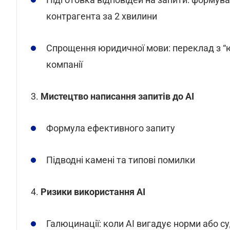
контрагента за 2 хвилини
Спрощення юридичної мови: переклад з “ю
компанії
3.
Мистецтво написання запитів до АІ
Формула ефективного запиту
Підводні камені та типові помилки
4.
Ризики використання АІ
Галюцинації: коли АІ вигадує норми або с