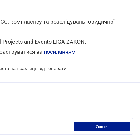
WCC, комплаєнсу та розслідувань юридичної
al Projects and Events LIGA ZAKON.
реєструватися за
посиланням
Безкоштовний вебінар: "AI для юриста на практиці: від генеративних моделей до AI-агентів LIGA360"
увійти