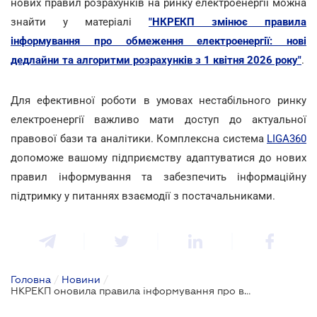
нових правил розрахунків на ринку електроенергії можна
знайти у матеріалі
"НКРЕКП змінює правила
інформування про обмеження електроенергії: нові
дедлайни та алгоритми розрахунків з 1 квітня 2026 року"
.
Для ефективної роботи в умовах нестабільного ринку
електроенергії важливо мати доступ до актуальної
правової бази та аналітики. Комплексна система
LIGA360
допоможе вашому підприємству адаптуватися до нових
правил інформування та забезпечить інформаційну
підтримку у питаннях взаємодії з постачальниками.
Головна
/
Новини
/
НКРЕКП оновила правила інформування про відключення світла: що зміниться з квітня