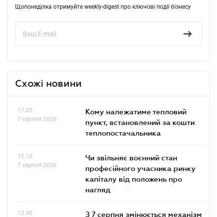
Щопонеділка отримуйте weekly-digest про ключові події бізнесу
Схожі новини
17.05
Кому належатиме тепловий
7 серпня 2026
пункт, встановлений за кошти
теплопостачальника
15.10
Чи звільняє воєнний стан
7 серпня 2026
професійного учасника ринку
капіталу від положень про
нагляд
13.40
З 7 серпня змінюється механізм