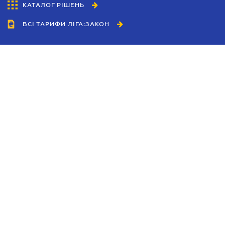
КАТАЛОГ РІШЕНЬ
ВСІ ТАРИФИ ЛІГА:ЗАКОН
Співробітництво
Агенти
Дилери
Політика конфіденційності
Умови використання сайту
Реклама
Блог
Новини компанії
Керівництва
Каталоги компаній
Теми в центрі уваги