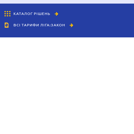
КАТАЛОГ РІШЕНЬ
ВСІ ТАРИФИ ЛІГА:ЗАКОН
Співробітництво
Агенти
Дилери
Політика конфіденційності
Умови використання сайту
Реклама
Блог
Новини компанії
Керівництва
Каталоги компаній