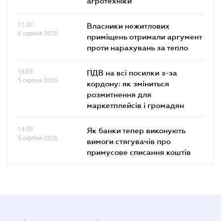
агротехніки
11.02
Власники нежитлових
6 серпня 2026
приміщень отримали аргумент
проти нарахувань за тепло
16.05
ПДВ на всі посилки з-за
5 серпня 2026
кордону: як зміниться
розмитнення для
маркетплейсів і громадян
14.09
Як банки тепер виконують
5 серпня 2026
вимоги стягувачів про
примусове списання коштів