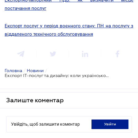
постачання послуг
Експорт послуг у період воєнного стану: ПН на послугу з
віддаленого технічного обслуговування
Головна
/
Новини
/
Експорт ІТ-послуг та дизайну: коли українському бізнесу не потрібно платити ПДВ
Залиште коментар
Увійдіть, щоб залишити коментар
увійти