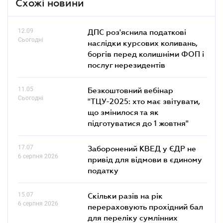
Схожі новини
12.09
ДПС роз'яснила податкові
Сьогодні
наслідки курсових коливань,
боргів перед колишніми ФОП і
послуг нерезидентів
11.05
Безкоштовний вебінар
Сьогодні
"ТЦУ-2025: хто має звітувати,
що змінилося та як
підготуватися до 1 жовтня"
17.07
Заборонений КВЕД у ЄДР не
6 серпня 2026
привід для відмови в єдиному
податку
15.07
Скільки разів на рік
6 серпня 2026
перераховують прохідний бал
для переліку сумлінних