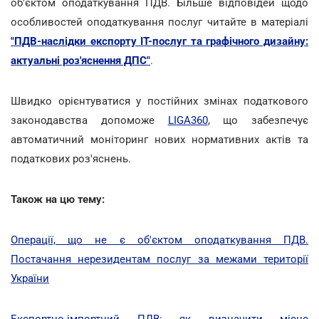
об'єктом оподаткування ПДВ. Більше відповідей щодо
особливостей оподаткування послуг читайте в матеріалі
"ПДВ-наслідки експорту ІТ-послуг та графічного дизайну:
актуальні роз'яснення ДПС"
.
Швидко орієнтуватися у постійних змінах податкового
законодавства допоможе
LIGA360
, що забезпечує
автоматичний моніторинг нових нормативних актів та
податкових роз'яснень.
Також на цю тему:
Операції, що не є об'єктом оподаткування ПДВ.
Постачання нерезидентам послуг за межами території
України
Експортно-імпортний ПДВ: як визначити місце