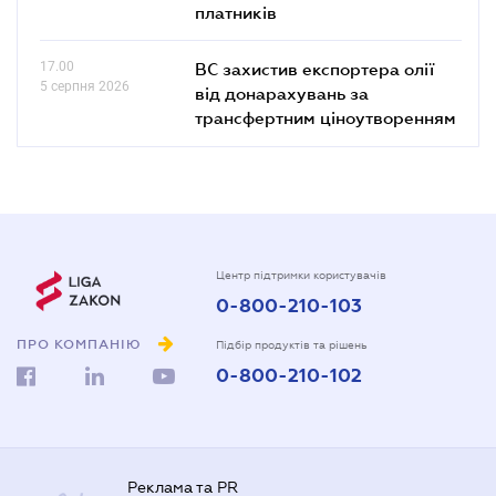
платників
17.00
ВС захистив експортера олії
5 серпня 2026
від донарахувань за
трансфертним ціноутворенням
Центр підтримки користувачів
0-800-210-103
ПРО КОМПАНІЮ
Підбір продуктів та рішень
0-800-210-102
Реклама та PR