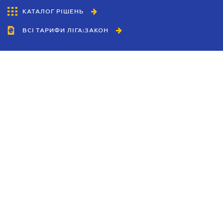
КАТАЛОГ РІШЕНЬ
ВСІ ТАРИФИ ЛІГА:ЗАКОН
Співробітництво
Агенти
Дилери
Політика конфіденційності
Умови використання сайту
Реклама
Блог
Новини компанії
Керівництва
Каталоги компаній
Теми в центрі уваги