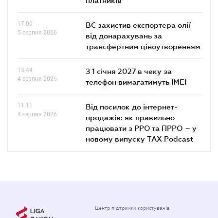
17.00
ВС захистив експортера олії
5 серпня 2026
від донарахувань за
трансфертним ціноутворенням
15.44
З 1 січня 2027 в чеку за
4 серпня 2026
телефон вимагатимуть IMEI
11.11
Від посилок до інтернет-
4 серпня 2026
продажів: як правильно
працювати з РРО та ПРРО – у
новому випуску TAX Podcast
Центр підтримки користувачів