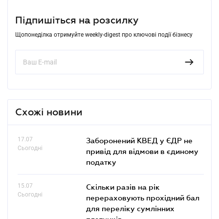
Підпишіться на розсилку
Щопонеділка отримуйте weekly-digest про ключові події бізнесу
Схожі новини
17.07
Заборонений КВЕД у ЄДР не
Сьогодні
привід для відмови в єдиному
податку
15.07
Скільки разів на рік
Сьогодні
перераховують прохідний бал
для переліку сумлінних
платників