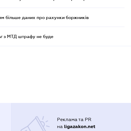
м більше даних про рахунки боржників
ьг з МТД штрафу не буде
Реклама та PR
ligazakon.net
на