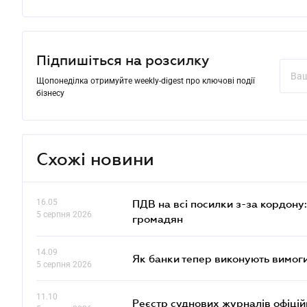
Підпишіться на розсилку
Щопонеділка отримуйте weekly-digest про ключові події
бізнесу
Схожі новини
16.05
ПДВ на всі посилки з-за кордону:
5 серпня 2026
громадян
14.09
Як банки тепер виконують вимоги
5 серпня 2026
11.10
Реєстр суднових журналів офіці