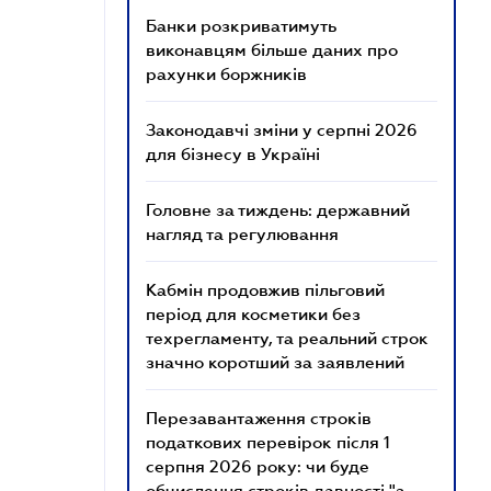
Банки розкриватимуть
виконавцям більше даних про
рахунки боржників
Законодавчі зміни у серпні 2026
для бізнесу в Україні
Головне за тиждень: державний
нагляд та регулювання
Кабмін продовжив пільговий
період для косметики без
техрегламенту, та реальний строк
значно коротший за заявлений
Перезавантаження строків
податкових перевірок після 1
серпня 2026 року: чи буде
обчислення строків давності "з