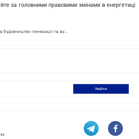
уйте за головними правовими змінами в енергетиці
Кабмін змінив правила конкурсу на будівництво генерації та аукціонів ВДЕ
увійти
н.