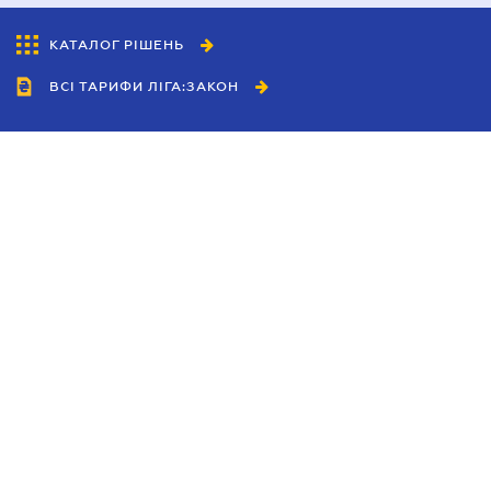
КАТАЛОГ РІШЕНЬ
ВСІ ТАРИФИ ЛІГА:ЗАКОН
Співробітництво
Агенти
Дилери
Політика конфіденційності
Умови використання сайту
Реклама
Блог
Новини компанії
Керівництва
Каталоги компаній
Теми в центрі уваги