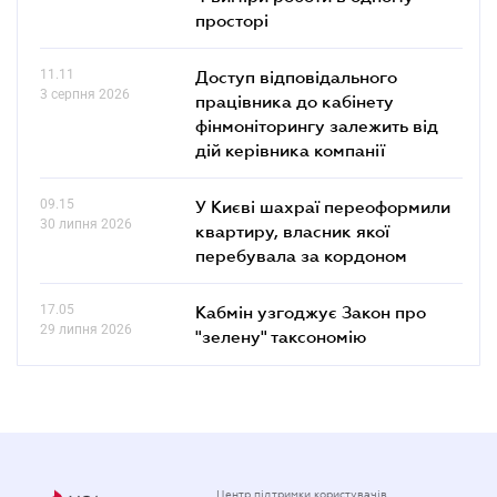
просторі
11.11
Доступ відповідального
3 серпня 2026
працівника до кабінету
фінмоніторингу залежить від
дій керівника компанії
09.15
У Києві шахраї переоформили
30 липня 2026
квартиру, власник якої
перебувала за кордоном
17.05
Кабмін узгоджує Закон про
29 липня 2026
"зелену" таксономію
Центр підтримки користувачів