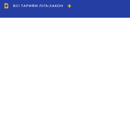
ВСІ ТАРИФИ ЛІГА:ЗАКОН
Співробітництво
Агенти
Дилери
Політика конфіденційності
Умови використання сайту
Реклама
Блог
Новини компанії
Керівництва
Каталоги компаній
Теми в центрі уваги
Підтримка та контакти