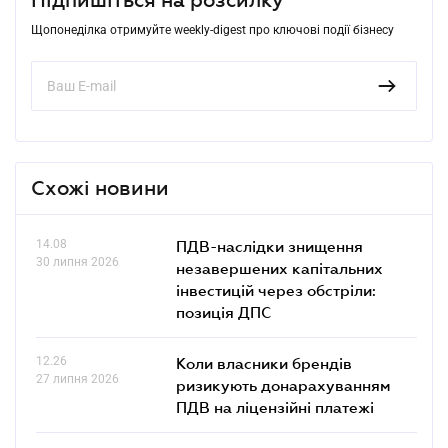
Щопонеділка отримуйте weekly-digest про ключові події бізнесу
Схожі новини
14.08
ПДВ-наслідки знищення
30 липня 2026
незавершених капітальних
інвестицій через обстріли:
позиція ДПС
12.26
Коли власники брендів
27 липня 2026
ризикують донарахуванням
ПДВ на ліцензійні платежі