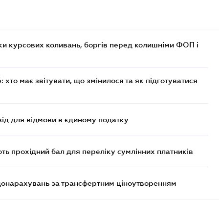
ки курсових коливань, боргів перед колишніми ФОП і
хто має звітувати, що змінилося та як підготуватися
ід для відмови в єдиному податку
ють прохідний бал для переліку сумлінних платників
 донарахувань за трансфертним ціноутворенням