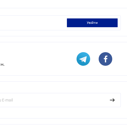
увійти
н.