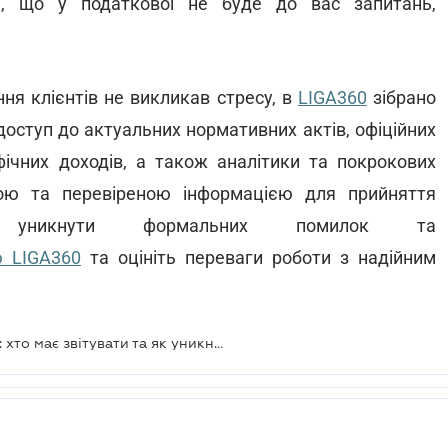
я, що у податкової не буде до вас запитань,
ня клієнтів не викликав стресу, в
LIGA360
зібрано
доступ до актуальних нормативних актів, офіційних
чних доходів, а також аналітики та покрокових
ною та перевіреною інформацією для прийняття
и уникнути формальних помилок та
ю LIGA360
та оцініть переваги роботи з надійним
Декларування доходів до 1 травня: хто має звітувати та як уникнути штрафів у 2026 році – у новому випуску TAX Podcast