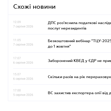
Схожі новини
12.09
ДПС роз'яснила податкові наслід
7 серпня 2026
послуг нерезидентів
11.05
Безкоштовний вебінар "ТЦУ-2025: 
7 серпня 2026
до 1 жовтня"
17.07
Заборонений КВЕД у ЄДР не прив
6 серпня 2026
15.07
Скільки разів на рік перерахову
6 серпня 2026
17.00
ВС захистив експортера олії від
5 серпня 2026