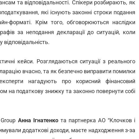
сам та відповідальності. Спікери розбирають, як
податкування, які існують законні строки подання
йн-форматі. Крім того, обговорюються наслідки
трафів за неподання декларації до ситуацій, коли
у відповідальність.
тичні кейси. Розглядаються ситуації з реального
кларацію вчасно, та як безпечно виправити помилки
експерти нагадують про корисний фінансовий
вом на податкову знижку та законно повернути собі
l Group
Анна Ігнатенко
та партнерка АО “Клочков і
римували додаткові доходи, маєте надходження з-за