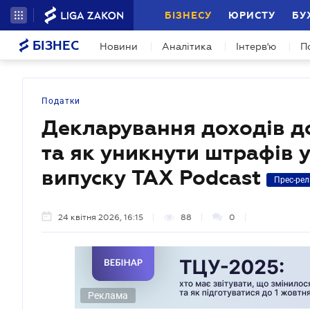
БІЗНЕСУ
ЮРИСТУ
БУ
БІЗНЕС
Новини
Аналітика
Інтерв'ю
П
Податки
Декларування доходів до 
та як уникнути штрафів у
випуску TAX Podcast
Прес-рел
24 квітня 2026, 16:15
88
0
Реклама