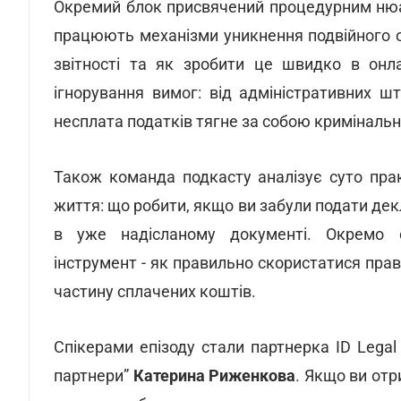
Окремий блок присвячений процедурним нюан
працюють механізми уникнення подвійного о
звітності та як зробити це швидко в онла
ігнорування вимог: від адміністративних ш
несплата податків тягне за собою кримінальн
Також команда подкасту аналізує суто прак
життя: що робити, якщо ви забули подати де
в уже надісланому документі. Окремо 
інструмент - як правильно скористатися пра
частину сплачених коштів.
Спікерами епізоду стали партнерка ID Lega
партнери”
Катерина Риженкова
. Якщо ви от