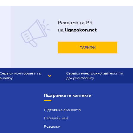
Реклама та PR
ligazakon.net
на
ТАРИФИ
Сервіси моніторингу та
Сервіси електронної звітності та
аналізу
документообігу
CONTR AGENT
Liga:REPORT
Підтримка та контакти
SMS-МАЯК
VERDICTUM
Підтримка абонентів
Напишіть нам
SEMANTRUM
Розсилки
SMS-МАЯК ІПОТЕКА