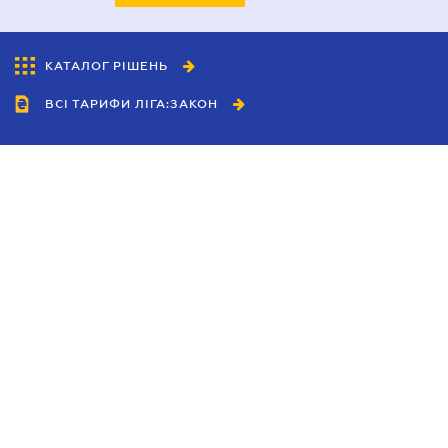
КАТАЛОГ РІШЕНЬ
ВСІ ТАРИФИ ЛІГА:ЗАКОН
Співробітництво
Агенти
Дилери
Політика конфіденційності
Умови використання сайту
Реклама
Блог
Новини компанії
Керівництва
Каталоги компаній