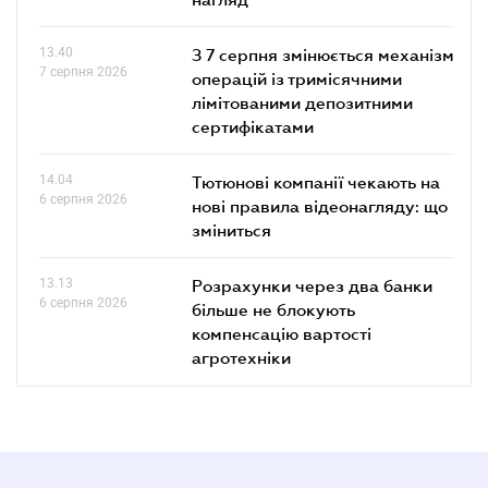
13.40
З 7 серпня змінюється механізм
7 серпня 2026
операцій із тримісячними
лімітованими депозитними
сертифікатами
14.04
Тютюнові компанії чекають на
6 серпня 2026
нові правила відеонагляду: що
зміниться
13.13
Розрахунки через два банки
6 серпня 2026
більше не блокують
компенсацію вартості
агротехніки