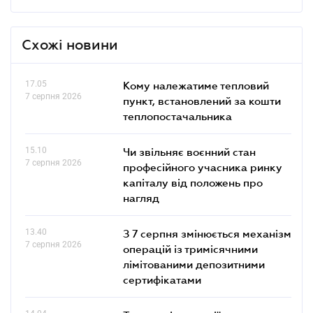
Схожі новини
17.05
Кому належатиме тепловий
7 серпня 2026
пункт, встановлений за кошти
теплопостачальника
15.10
Чи звільняє воєнний стан
7 серпня 2026
професійного учасника ринку
капіталу від положень про
нагляд
13.40
З 7 серпня змінюється механізм
7 серпня 2026
операцій із тримісячними
лімітованими депозитними
сертифікатами