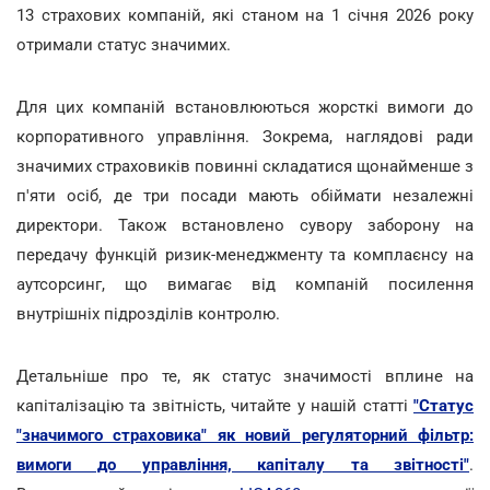
13 страхових компаній, які станом на 1 січня 2026 року
отримали статус значимих.
Для цих компаній встановлюються жорсткі вимоги до
корпоративного управління. Зокрема, наглядові ради
значимих страховиків повинні складатися щонайменше з
п'яти осіб, де три посади мають обіймати незалежні
директори. Також встановлено сувору заборону на
передачу функцій ризик-менеджменту та комплаєнсу на
аутсорсинг, що вимагає від компаній посилення
внутрішніх підрозділів контролю.
Детальніше про те, як статус значимості вплине на
капіталізацію та звітність, читайте у нашій статті
"Статус
"значимого страховика" як новий регуляторний фільтр:
вимоги до управління, капіталу та звітності"
.