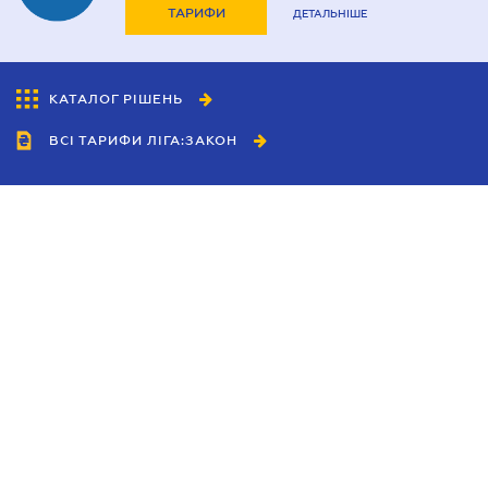
ТАРИФИ
ДЕТАЛЬНІШЕ
КАТАЛОГ РІШЕНЬ
ВСІ ТАРИФИ ЛІГА:ЗАКОН
Співробітництво
Агенти
Дилери
Політика конфіденційності
Умови використання сайту
Реклама
Блог
Новини компанії
Керівництва