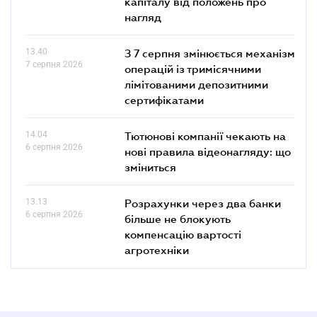
капіталу від положень про
нагляд
13.40
З 7 серпня змінюється механізм
7 серпня 2026
операцій із тримісячними
лімітованими депозитними
сертифікатами
14.04
Тютюнові компанії чекають на
6 серпня 2026
нові правила відеонагляду: що
зміниться
13.13
Розрахунки через два банки
6 серпня 2026
більше не блокують
компенсацію вартості
агротехніки