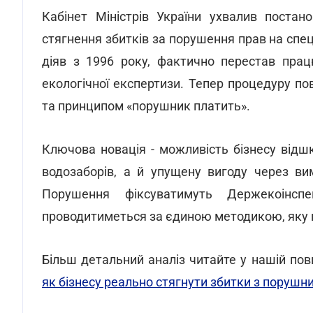
Кабінет Міністрів України ухвалив поста
стягнення збитків за порушення прав на спе
діяв з 1996 року, фактично перестав прац
екологічної експертизи. Тепер процедуру п
та принципом «порушник платить».
Ключова новація - можливість бізнесу відш
водозаборів, а й упущену вигоду через в
Порушення фіксуватимуть Держекоінсп
проводитиметься за єдиною методикою, яку 
Більш детальний аналіз читайте у нашій повн
як бізнесу реально стягнути збитки з порушни