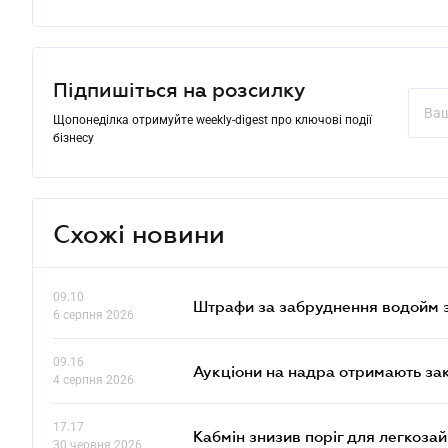
Підпишіться на розсилку
Щопонеділка отримуйте weekly-digest про ключові події
бізнесу
Схожі новини
09.10
Штрафи за забруднення водойм зр
6 серпня 2026
09.16
Аукціони на надра отримають за
4 серпня 2026
17.17
Кабмін знизив поріг для легкоза
30 червня 2026