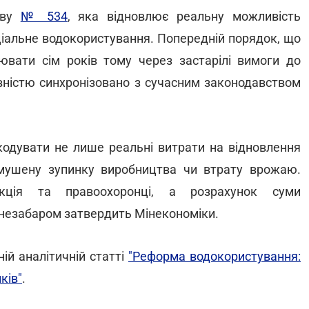
нову
№ 534
, яка відновлює реальну можливість
ціальне водокористування. Попередній порядок, що
ювати сім років тому через застарілі вимоги до
овністю синхронізовано з сучасним законодавством
кодувати не лише реальні витрати на відновлення
имушену зупинку виробництва чи втрату врожаю.
екція та правоохоронці, а розрахунок суми
незабаром затвердить Мінекономіки.
ій аналітичній статті
"Реформа водокористування:
ків"
.