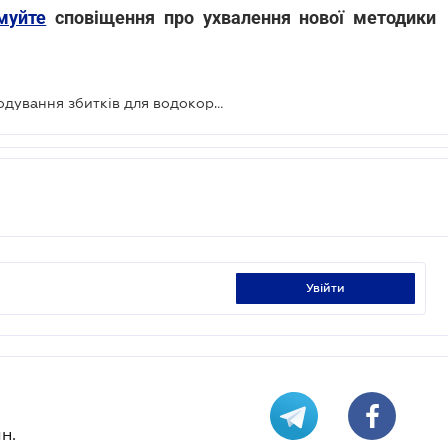
муйте
сповіщення про ухвалення нової методики
Уряд розблокував механізм відшкодування збитків для водокористувачів
увійти
н.