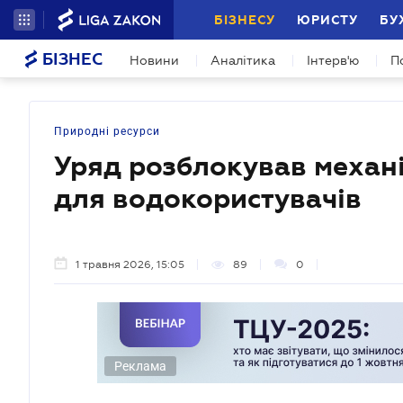
БІЗНЕСУ
ЮРИСТУ
БУ
БІЗНЕС
Новини
Аналітика
Інтерв'ю
П
Природні ресурси
Уряд розблокував механ
для водокористувачів
1 травня 2026, 15:05
89
0
Реклама