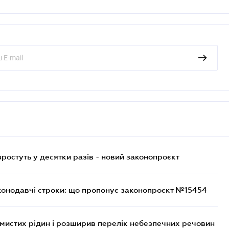
остуть у десятки разів - новий законопроєкт
конодавчі строки: що пропонує законопроєкт №15454
ймистих рідин і розширив перелік небезпечних речовин