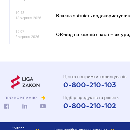
10.43
Власна звітність водокористувач
18 червня 2026
15.07
QR-код на кожній снасті – як ур
2 червня 2026
Центр підтримки користувачів
0-800-210-103
Підбір продуктів та рішень
ПРО КОМПАНІЮ
0-800-210-102
Новинні
Інформаційно-правові системи