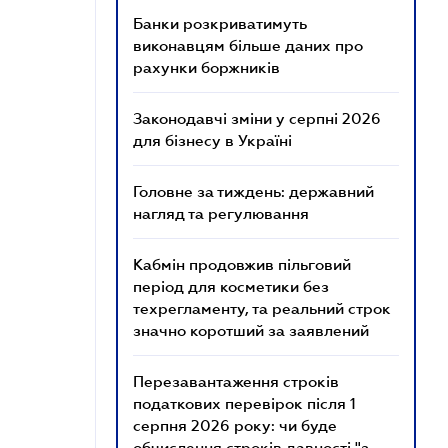
Банки розкриватимуть
виконавцям більше даних про
рахунки боржників
Законодавчі зміни у серпні 2026
для бізнесу в Україні
Головне за тиждень: державний
нагляд та регулювання
Кабмін продовжив пільговий
період для косметики без
техрегламенту, та реальний строк
значно коротший за заявлений
Перезавантаження строків
податкових перевірок після 1
серпня 2026 року: чи буде
обчислення строків давності "з