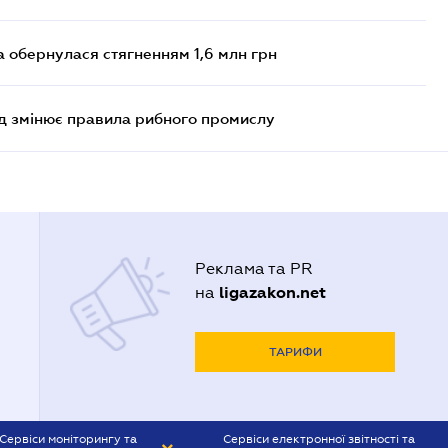
а обернулася стягненням 1,6 млн грн
яд змінює правила рибного промислу
Реклама та PR
ligazakon.net
на
ТАРИФИ
Сервіси моніторингу та
Сервіси електронної звітності та