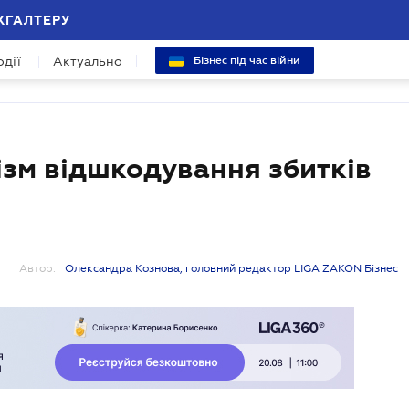
ХГАЛТЕРУ
одії
Актуально
Бізнес під час війни
ізм відшкодування збитків
Автор:
Олександра Кознова, головний редактор LIGA ZAKON Бізнес