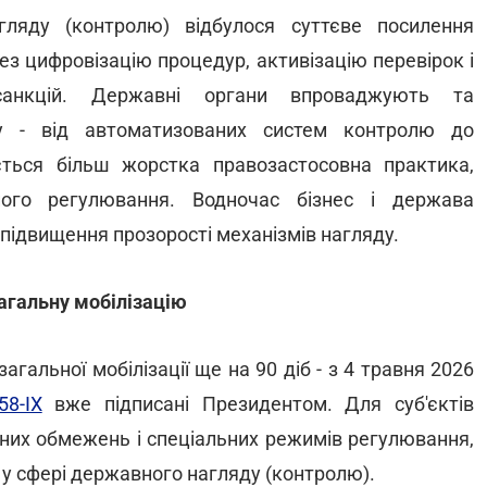
ляду (контролю) відбулося суттєве посилення
ез цифровізацію процедур, активізацію перевірок і
санкцій. Державні органи впроваджують та
ду - від автоматизованих систем контролю до
ється більш жорстка правозастосовна практика,
ного регулювання. Водночас бізнес і держава
підвищення прозорості механізмів нагляду.
агальну мобілізацію
агальної мобілізації ще на 90 діб - з 4 травня 2026
58-IX
вже підписані Президентом. Для суб'єктів
них обмежень і спеціальних режимів регулювання,
і у сфері державного нагляду (контролю).