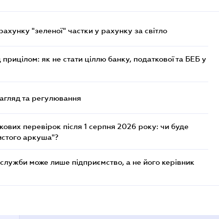
хунку "зеленої" частки у рахунку за світло
 прицілом: як не стати ціллю банку, податкової та БЕБ у
нагляд та регулювання
ових перевірок після 1 серпня 2026 року: чи буде
истого аркуша"?
служби може лише підприємство, а не його керівник