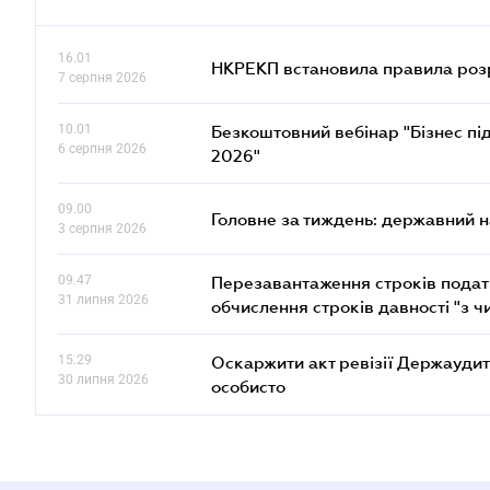
16.01
НКРЕКП встановила правила розра
7 серпня 2026
10.01
Безкоштовний вебінар "Бізнес під
6 серпня 2026
2026"
09.00
Головне за тиждень: державний 
3 серпня 2026
09.47
Перезавантаження строків податк
31 липня 2026
обчислення строків давності "з ч
15.29
Оскаржити акт ревізії Держаудит
30 липня 2026
особисто