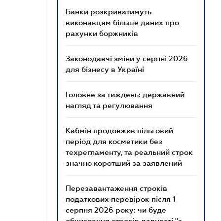
Банки розкриватимуть
виконавцям більше даних про
рахунки боржників
Законодавчі зміни у серпні 2026
для бізнесу в Україні
Головне за тиждень: державний
нагляд та регулювання
Кабмін продовжив пільговий
період для косметики без
техрегламенту, та реальний строк
значно коротший за заявлений
Перезавантаження строків
податкових перевірок після 1
серпня 2026 року: чи буде
обчислення строків давності "з