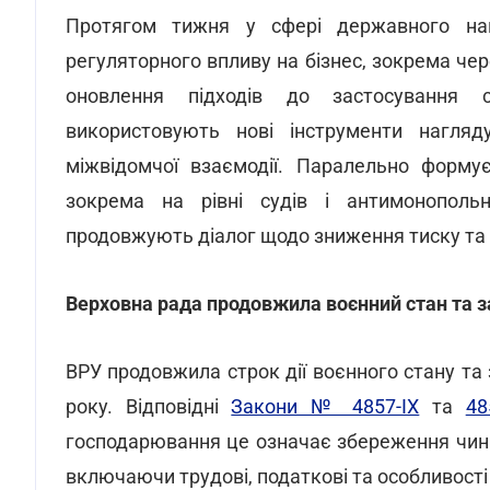
Протягом тижня у сфері державного наг
регуляторного впливу на бізнес, зокрема чер
оновлення підходів до застосування 
використовують нові інструменти нагля
міжвідомчої взаємодії. Паралельно форму
зокрема на рівні судів і антимонополь
продовжують діалог щодо зниження тиску та 
Верховна рада продовжила воєнний стан та з
ВРУ продовжила строк дії воєнного стану та з
року. Відповідні
Закони № 4857-IX
та
48
господарювання це означає збереження чин
включаючи трудові, податкові та особливост