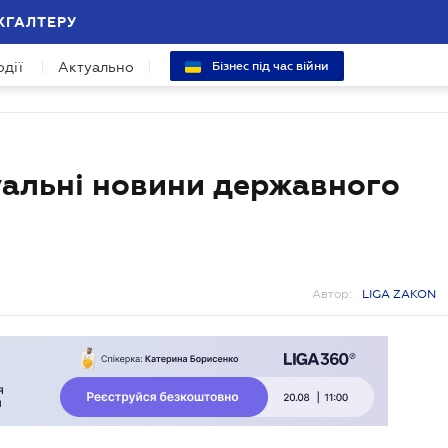
ХГАЛТЕРУ
одії
Актуально
Бізнес під час війни
уальні новини державного
Автор:
LIGA ZAKON