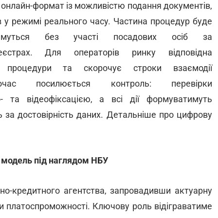
 онлайн-формат із можливістю подання документів,
яв у режимі реального часу. Частина процедур буде
имуться без участі посадових осіб за
єстрах. Для операторів ринку відповідна
ні процедури та скорочує строки взаємодії
ас посилюється контроль: перевірки
- та відеофіксацією, а всі дії формуватимуть
ь за достовірність даних. Детальніше про цифрову
а модель під наглядом НБУ
тно-кредитного агентства, запровадивши актуарну
иви платоспроможності. Ключову роль відіграватиме