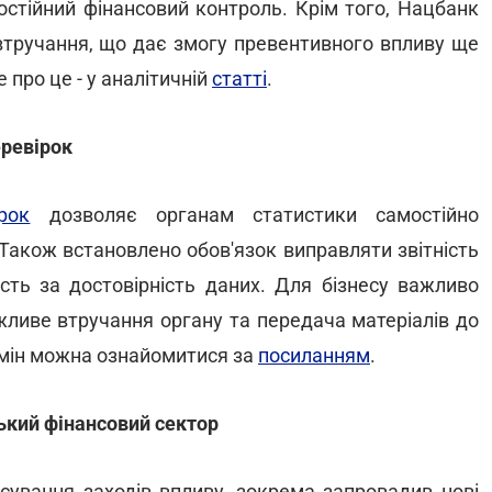
остійний фінансовий контроль. Крім того, Нацбанк
втручання, що дає змогу превентивного впливу ще
про це - у аналітичній
статті
.
ревірок
рок
дозволяє органам статистики самостійно
. Також встановлено обов'язок виправляти звітність
сть за достовірність даних. Для бізнесу важливо
жливе втручання органу та передача матеріалів до
змін можна ознайомитися за
посиланням
.
ький фінансовий сектор
сування заходів впливу, зокрема запровадив нові