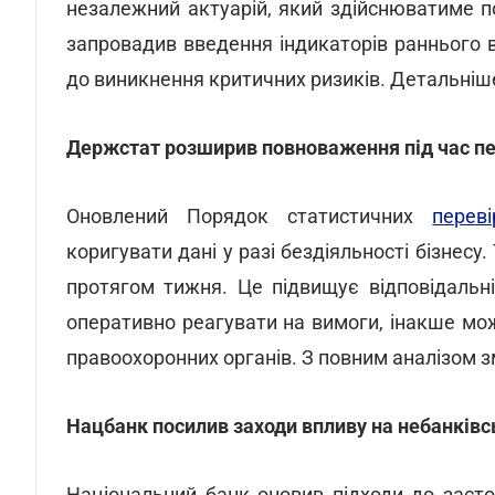
незалежний актуарій, який здійснюватиме п
запровадив введення індикаторів раннього 
до виникнення критичних ризиків. Детальніше 
Держстат розширив повноваження під час пе
Оновлений Порядок статистичних
переві
коригувати дані у разі бездіяльності бізнесу
протягом тижня. Це підвищує відповідальні
оперативно реагувати на вимоги, інакше мо
правоохоронних органів. З повним аналізом 
Нацбанк посилив заходи впливу на небанківс
Національний банк оновив підходи до засто