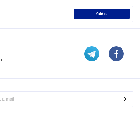
увійти
н.