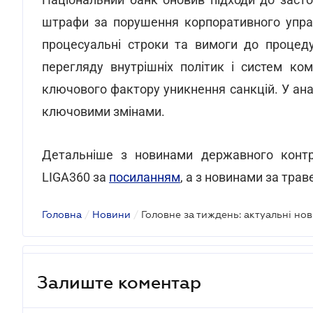
штрафи за порушення корпоративного управ
процесуальні строки та вимоги до процеду
перегляду внутрішніх політик і систем ко
ключового фактору уникнення санкцій. У ан
ключовими змінами.
Детальніше з новинами державного контр
LIGA360 за
посиланням
, а з новинами за трав
Головна
/
Новини
/
Головне за тиждень: актуальні но
Залиште коментар