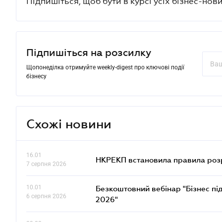
Підпишіться, щоб бути в курсі усіх бізнес-нови
Підпишіться на розсилку
Щопонеділка отримуйте weekly-digest про ключові події
бізнесу
Схожі новини
16.01
НКРЕКП встановила правила розра
7 серпня 2026
10.01
Безкоштовний вебінар "Бізнес під
6 серпня 2026
2026"