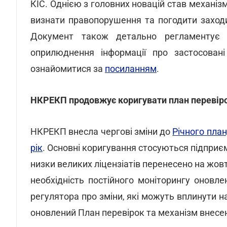
КІС. Однією з головних новацій став механі
визнати правопорушення та погодити заход
Документ також детально регламентує 
оприлюднення інформації про застосован
ознайомитися за
посиланням
.
НКРЕКП продовжує коригувати план перевіро
НКРЕКП внесла чергові зміни до
Річного пла
рік
. Основні коригування стосуються підприє
низки великих ліцензіатів перенесено на жовт
необхідність постійного моніторингу оновл
регулятора про зміни, які можуть вплинути 
оновлений План перевірок та механізм внесен