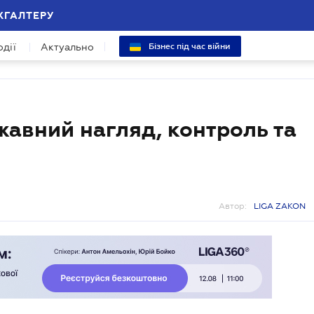
ХГАЛТЕРУ
одії
Актуально
Бізнес під час війни
жавний нагляд, контроль та
Автор:
LIGA ZAKON