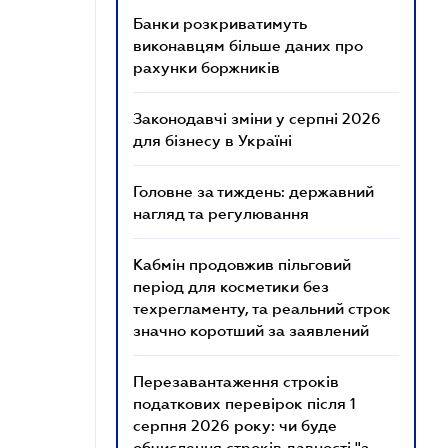
Банки розкриватимуть
виконавцям більше даних про
рахунки боржників
Законодавчі зміни у серпні 2026
для бізнесу в Україні
Головне за тиждень: державний
нагляд та регулювання
Кабмін продовжив пільговий
період для косметики без
техрегламенту, та реальний строк
значно коротший за заявлений
Перезавантаження строків
податкових перевірок після 1
серпня 2026 року: чи буде
обчислення строків давності "з