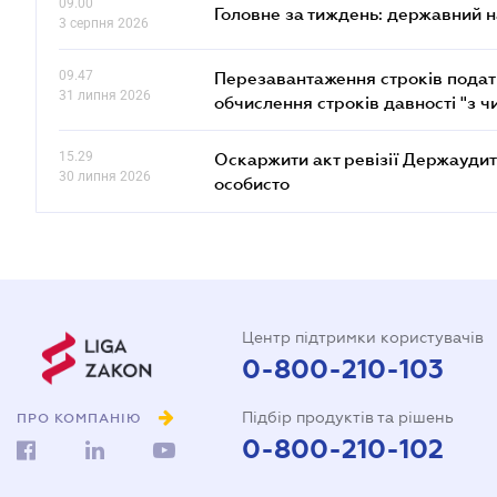
09.00
Головне за тиждень: державний 
3 серпня 2026
09.47
Перезавантаження строків податк
31 липня 2026
обчислення строків давності "з ч
15.29
Оскаржити акт ревізії Держаудит
30 липня 2026
особисто
Центр підтримки користувачів
0-800-210-103
Підбір продуктів та рішень
ПРО КОМПАНІЮ
0-800-210-102