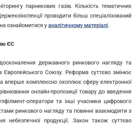
ніторингу парникових газів. Кількість тематичних
Держекоінспекції проводити більш спеціалізований
на ознайомитися у
аналітичному матеріалі
.
лю ЄС
осконалення державного ринкового нагляду та
ва Європейського Союзу. Реформа суттєво змінює
 та вперше комплексно охоплює сферу електронної
ирівнювання онлайн-пропозиції товару до введення
фулфілмент-оператори та інші учасники цифрового
тами ринкового нагляду та повинні взаємодіяти з
я небезпечної продукції. Закон також суттєво