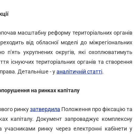
кції
почав масштабну реформу територіальних органів
ереходить від обласної моделі до міжрегіональних
ено п'ять укрупнених округів, які охоплюватимуть
ття існуючих територіальних органів та створення
 права. Детальніше - у
аналітичній статті
.
порушення на ринках капіталу
дового ринку
затвердила
Положення про фіксацію та
ках капіталу. Документ запроваджує комплексну
а учасниками ринку через електронні кабінети у