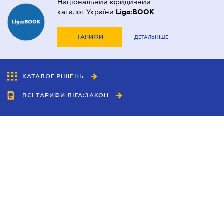
Національний юридичний
каталог України
Liga:BOOK
ТАРИФИ
ДЕТАЛЬНІШЕ
КАТАЛОГ РІШЕНЬ
ВСІ ТАРИФИ ЛІГА:ЗАКОН
Співробітництво
Агенти
Дилери
Політика конфіденційності
Умови використання сайту
Реклама
Блог