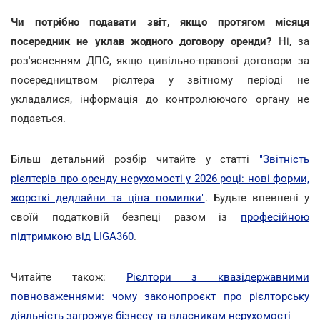
Чи потрібно подавати звіт, якщо протягом місяця
посередник не уклав жодного договору оренди?
Ні, за
роз'ясненням ДПС, якщо цивільно-правові договори за
посередництвом рієлтера у звітному періоді не
укладалися, інформація до контролюючого органу не
подається.
Більш детальний розбір читайте у статті
"Звітність
рієлтерів про оренду нерухомості у 2026 році: нові форми,
жорсткі дедлайни та ціна помилки"
. Будьте впевнені у
своїй податковій безпеці разом із
професійною
підтримкою від LIGA360
.
Читайте також:
Рієлтори з квазідержавними
повноваженнями: чому законопроєкт про рієлторську
діяльність загрожує бізнесу та власникам нерухомості