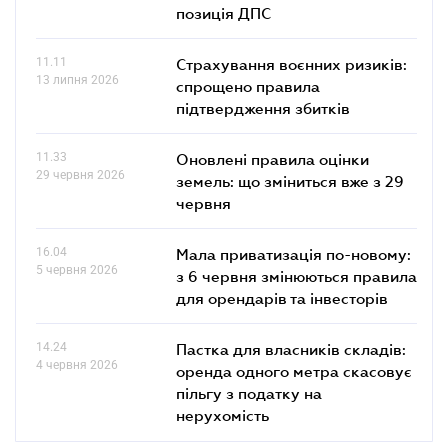
позиція ДПС
11.11
Страхування воєнних ризиків:
13 липня 2026
спрощено правила
підтвердження збитків
11.33
Оновлені правила оцінки
29 червня 2026
земель: що зміниться вже з 29
червня
16.04
Мала приватизація по-новому:
5 червня 2026
з 6 червня змінюються правила
для орендарів та інвесторів
14.24
Пастка для власників складів:
4 червня 2026
оренда одного метра скасовує
пільгу з податку на
нерухомість