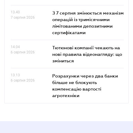
13.40
З 7 серпня змінюється механізм
7 серпня 2026
операцій із тримісячними
лімітованими депозитними
сертифікатами
14.04
Тютюнові компанії чекають на
6 серпня 2026
нові правила відеонагляду: що
зміниться
13.13
Розрахунки через два банки
6 серпня 2026
більше не блокують
компенсацію вартості
агротехніки