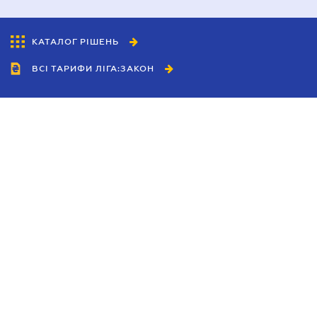
КАТАЛОГ РІШЕНЬ
ВСІ ТАРИФИ ЛІГА:ЗАКОН
Співробітництво
Агенти
Дилери
Політика конфіденційності
Умови використання сайту
Реклама
Блог
Новини компанії
Керівництва
Каталоги компаній