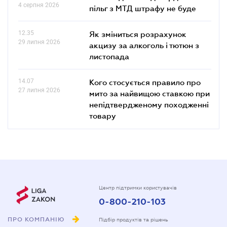
4 серпня 2026
пільг з МТД штрафу не буде
12.35
Як зміниться розрахунок
29 липня 2026
акцизу за алкоголь і тютюн з
листопада
14.07
Кого стосується правило про
27 липня 2026
мито за найвищою ставкою при
непідтвердженому походженні
товару
Центр підтримки користувачів
0-800-210-103
ПРО КОМПАНІЮ
Підбір продуктів та рішень