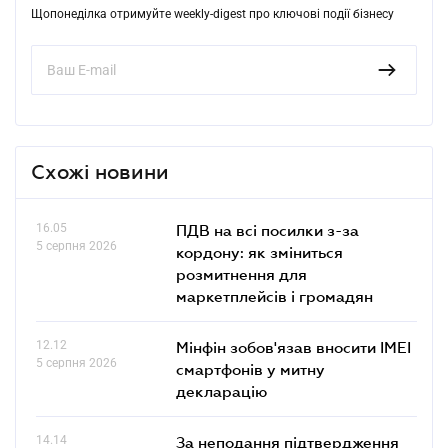
Щопонеділка отримуйте weekly-digest про ключові події бізнесу
Схожі новини
16.05
ПДВ на всі посилки з-за
5 серпня 2026
кордону: як зміниться
розмитнення для
маркетплейсів і громадян
12.12
Мінфін зобов'язав вносити IMEI
5 серпня 2026
смартфонів у митну
декларацію
14.14
За неподання підтвердження