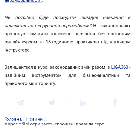
аеромобільності"
.
Чи потрібно буде проходити складне навчання в
авіашколі для керування аеромобілем?
Ні, законопроєкт
пропонує замінити класичне навчання безкоштовним
онлайн-курсом та 15-годинною практикою під наглядом
інструктора.
Залишайтеся в курсі законодавчих змін разом із
LIGA360
-
надійним інструментом для бізнес-аналітики та
правового моніторингу.
Головна
/
Новини
/
Аеромобілі отримають спрощені правила сертифікації та польотів: зареєстровано проєкт