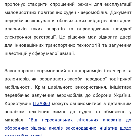
пропонує створити спрощений режим для експлуатації
маловисотних повітряних суден - аеромобілів. Документ
передбачає скасування обов'язкових свідоцтв пілота для
власників таких апаратів та впровадження швидкої
електронної реєстрації. Це рішення має відкрити двері
для інноваційних транспортних технологій та залучення
інвестицій у сферу малої авіації.
Законопроєкт спрямований на підприємців, інженерів та
волонтерів, які розвивають засоби передової повітряної
мобільності. Крім цивільного використання, ініціатива
передбачає залучення аеромобілів до оборони України.
Користувачі
LIGA360
можуть ознайомитися з детальним
аналізом технічних вимог до суден та обмежень у
матеріалі
"Від персональних літальних апаратів до
оборонних рішень: аналіз законодавчих ініціатив щодо