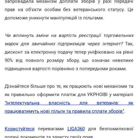
запровадила механізм доплати зборів у разі передачі
прав на об'єкти особам без ветеранського статусу. Це
допоможе уникнути маніпуляцій із пільгами.
Чи вплинуть зміни на вартість реєстрації торговельних
марок для звичайних підприємців через інтернет?
Так,
дисконт за електронну подачу тепер уніфіковано на рівні
90% від повного розміру збору, що означає невелике
підвищення вартості порівняно з попередніми роками.
Дізнайтеся більше про те, як працюють нові механізми та
як правильно оформити платіж для УКРНОІВІ у матеріалі
"Інтелектуальна власність для ветеранів: як
працюватимуть нові пільги та правила сплати зборів"
.
Користуйтеся
перевагами
LIGA360
для безпомилкової
подачі документів та захисту своїх прав.