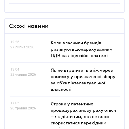
Схожі новини
12.26
Коли власники брендів
27 липня 2026
ризикують донарахуванням
ПДВ на ліцензійні платежі
13.04
Як не втратити платіж через
22 червня 2026
помилку у призначенні збору
за об'єкт інтелектуальної
власності
17.05
Строки у патентних
20 травня 2026
процедурах знову рахуються
– як діяти тим, хто не встиг
скористатися перехідним
періодом