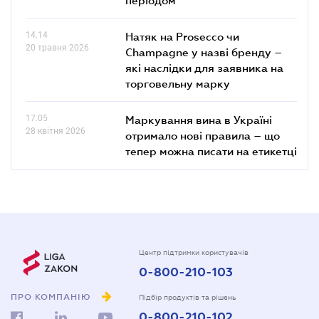
14.14
Натяк на Prosecco чи
20 травня 2026
Champagne у назві бренду –
які наслідки для заявника на
торговельну марку
17.05
Маркування вина в Україні
28 квітня 2026
отримало нові правила – що
тепер можна писати на етикетці
Центр підтримки користувачів
0-800-210-103
ПРО КОМПАНІЮ
Підбір продуктів та рішень
0-800-210-102