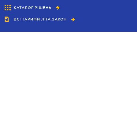
КАТАЛОГ РІШЕНЬ
ВСІ ТАРИФИ ЛІГА:ЗАКОН
Співробітництво
Агенти
Дилери
Політика конфіденційності
Умови використання сайту
Реклама
Блог
Новини компанії
Керівництва
Каталоги компаній
Теми в центрі уваги