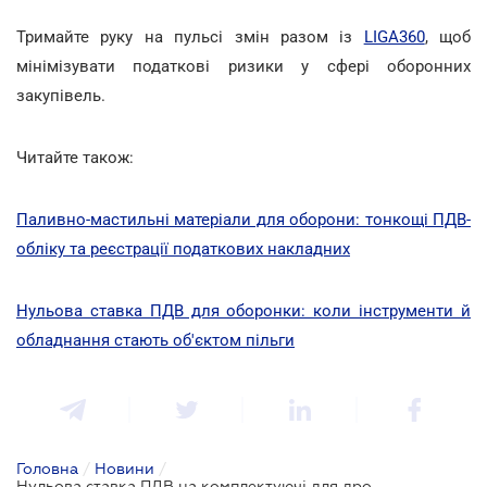
Тримайте руку на пульсі змін разом із
LIGA360
, щоб
мінімізувати податкові ризики у сфері оборонних
закупівель.
Читайте також:
Паливно-мастильні матеріали для оборони: тонкощі ПДВ-
обліку та реєстрації податкових накладних
Нульова ставка ПДВ для оборонки: коли інструменти й
обладнання стають об'єктом пільги
Головна
/
Новини
/
Нульова ставка ПДВ на комплектуючі для дронів: ДПС надала важливе роз’яснення