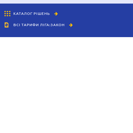
КАТАЛОГ РІШЕНЬ
ВСІ ТАРИФИ ЛІГА:ЗАКОН
Співробітництво
Агенти
Дилери
Політика конфіденційності
Умови використання сайту
Реклама
Блог
Новини компанії
Керівництва
Каталоги компаній