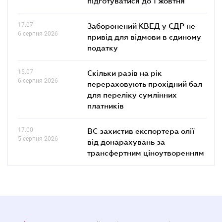
підготуватися до 1 жовтня"
17.07
Заборонений КВЕД у ЄДР не
6 серпня 2026
привід для відмови в єдиному
податку
15.07
Скільки разів на рік
6 серпня 2026
перераховують прохідний бал
для переліку сумлінних
платників
17.00
ВС захистив експортера олії
5 серпня 2026
від донарахувань за
трансфертним ціноутворенням