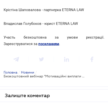
Крістіна Шаповалова - партнерка ETERNA LAW
Владислав Голубоков
- юрист ETERNA LAW
Участь безкоштовна за умови реєстрації.
Зареєструватися за
посиланням
.
Головна
/
Новини
/
Безкоштовний вебінар "Мотиваційні виплати під прицілом ДПС: як уникнути донарахувань і захистити позицію бізнесу"
Залиште коментар