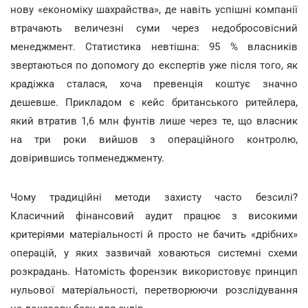
нову «економіку шахрайства», де навіть успішні компанії
втрачають величезні суми через недобросовісний
менеджмент. Статистика невтішна: 95 % власників
звертаються по допомогу до експертів уже після того, як
крадіжка сталася, хоча превенція коштує значно
дешевше. Прикладом є кейс британського ритейлера,
який втратив 1,6 млн фунтів лише через те, що власник
на три роки вийшов з операційного контролю,
довірившись топменеджменту.
Чому традиційні методи захисту часто безсилі?
Класичний фінансовий аудит працює з високими
критеріями матеріальності й просто не бачить «дрібних»
операцій, у яких зазвичай ховаються системні схеми
розкрадань. Натомість форензик використовує принцип
нульової матеріальності, перетворюючи розслідування