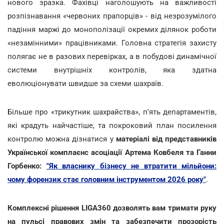
нового зразка. Фахівці наголошують на важливості
розпізнавання «червоних прапорців» - від незрозумілого
падіння маржі до монополізації окремих ділянок роботи
«незамінними» працівниками. Головна стратегія захисту
полягає не в разових перевірках, а в побудові динамічної
системи внутрішніх контролів, яка здатна
еволюціонувати швидше за схеми шахраїв.
Більше про «трикутник шахрайства», п'ять департаментів,
які крадуть найчастіше, та покроковий план посилення
контролю можна дізнатися у
матеріалі від
представників
Української комплаєнс асоціації Артема Ковбеля та Ганни
Горбенко:
"Як власнику бізнесу не втратити мільйони:
чому форензик стає головним інструментом 2026 року"
.
Комплексні рішення LIGA360 дозволять вам тримати руку
на пульсі правових змін та забезпечити прозорість