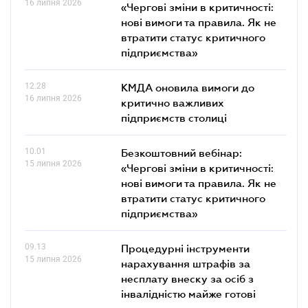
16 липня 2026
«Чергові зміни в критичності:
нові вимоги та правила. Як не
втратити статус критичного
підприємства»
12.28
КМДА оновила вимоги до
16 липня 2026
критично важливих
підприємств столиці
10.01
Безкоштовний вебінар:
15 липня 2026
«Чергові зміни в критичності:
нові вимоги та правила. Як не
втратити статус критичного
підприємства»
09.13
Процедурні інструменти
15 липня 2026
нарахування штрафів за
несплату внеску за осіб з
інвалідністю майже готові