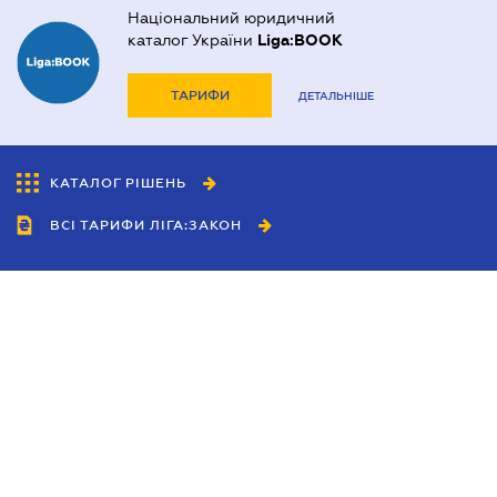
Національний юридичний
каталог України
Liga:BOOK
ТАРИФИ
ДЕТАЛЬНІШЕ
КАТАЛОГ РІШЕНЬ
ВСІ ТАРИФИ ЛІГА:ЗАКОН
Співробітництво
Агенти
Дилери
Політика конфіденційності
Умови використання сайту
Реклама
Блог