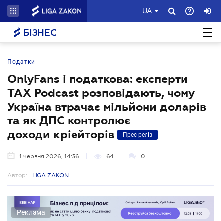
UA
БІЗНЕС
Податки
OnlyFans і податкова: експерти
TAX Podcast розповідають, чому
Україна втрачає мільйони доларів
та як ДПС контролює
доходи кріейторів
Прес-реліз
1 червня 2026, 14:36
64
0
Автор:
LIGA ZAKON
Реклама