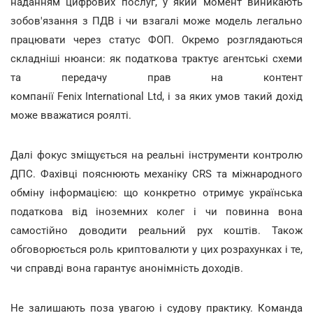
наданням цифрових послуг, у який момент виникають
зобов'язання з ПДВ і чи взагалі може модель легально
працювати через статус ФОП. Окремо розглядаються
складніші нюанси: як податкова трактує агентські схеми
та передачу прав на контент
компанії Fenix International Ltd, і за яких умов такий дохід
може вважатися роялті.
Далі фокус зміщується на реальні інструменти контролю
ДПС. Фахівці пояснюють механіку CRS та міжнародного
обміну інформацією: що конкретно отримує українська
податкова від іноземних колег і чи повинна вона
самостійно доводити реальний рух коштів. Також
обговорюється роль криптовалюти у цих розрахунках і те,
чи справді вона гарантує анонімність доходів.
Не залишають поза увагою і судову практику. Команда