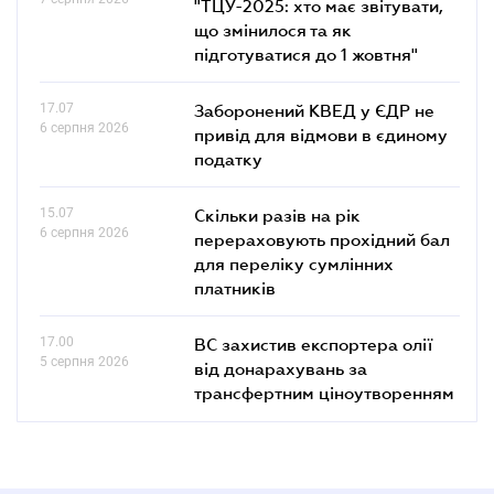
"ТЦУ-2025: хто має звітувати,
що змінилося та як
підготуватися до 1 жовтня"
17.07
Заборонений КВЕД у ЄДР не
6 серпня 2026
привід для відмови в єдиному
податку
15.07
Скільки разів на рік
6 серпня 2026
перераховують прохідний бал
для переліку сумлінних
платників
17.00
ВС захистив експортера олії
5 серпня 2026
від донарахувань за
трансфертним ціноутворенням