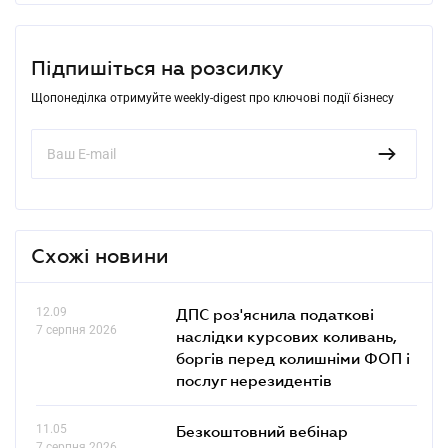
Підпишіться на розсилку
Щопонеділка отримуйте weekly-digest про ключові події бізнесу
Схожі новини
12.09
ДПС роз'яснила податкові
7 серпня 2026
наслідки курсових коливань,
боргів перед колишніми ФОП і
послуг нерезидентів
11.05
Безкоштовний вебінар
7 серпня 2026