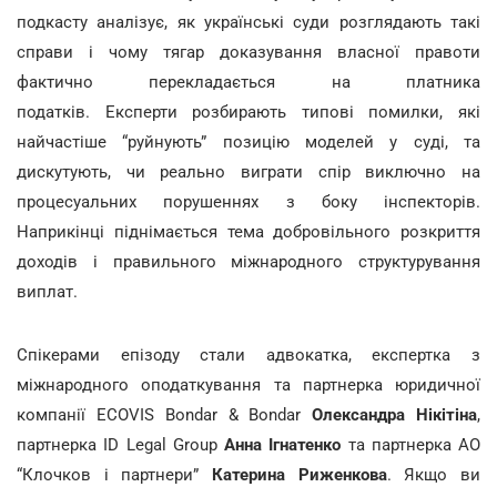
подкасту аналізує, як українські суди розглядають такі
справи і чому тягар доказування власної правоти
фактично перекладається на платника
податків. Експерти розбирають типові помилки, які
найчастіше “руйнують” позицію моделей у суді, та
дискутують, чи реально виграти спір виключно на
процесуальних порушеннях з боку інспекторів.
Наприкінці піднімається тема добровільного розкриття
доходів і правильного міжнародного структурування
виплат.
Спікерами епізоду стали адвокатка, експертка з
міжнародного оподаткування та партнерка юридичної
компанії ECOVIS Bondar & Bondar
Олександра Нікітіна
,
партнерка ID Legal Group
Анна Ігнатенко
та партнерка АО
“Клочков і партнери”
Катерина Риженкова
. Якщо ви