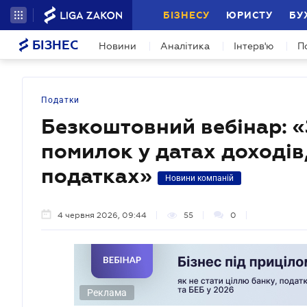
БІЗНЕСУ
ЮРИСТУ
БУ
БІЗНЕС
Новини
Аналітика
Інтерв'ю
П
Податки
Безкоштовний вебінар: «
помилок у датах доходів
податках»
Новини компаній
4 червня 2026, 09:44
55
0
Реклама