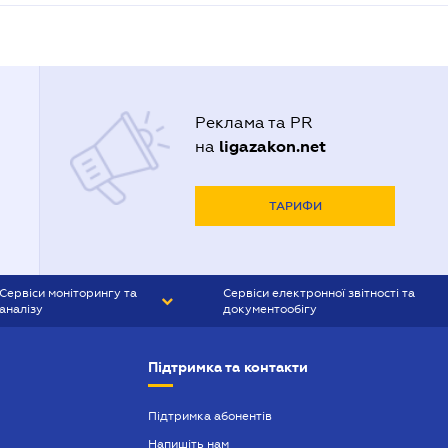
Реклама та PR
ligazakon.net
на
ТАРИФИ
Сервіси моніторингу та
Сервіси електронної звітності та
аналізу
документообігу
CONTR AGENT
Liga:REPORT
Підтримка та контакти
SMS-МАЯК
VERDICTUM
Підтримка абонентів
Напишіть нам
SEMANTRUM