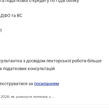
та податкового кредиту по ПДВ обліку
ПДФО та ВС
П
сультантка з досвідом лекторської роботи більше
та податкових консультацій
реєструватися за
посиланням
Безкоштовний вебінар: «Звітність-2026: як уникнути помилок у датах доходів, ПДВ та зарплатних податках»