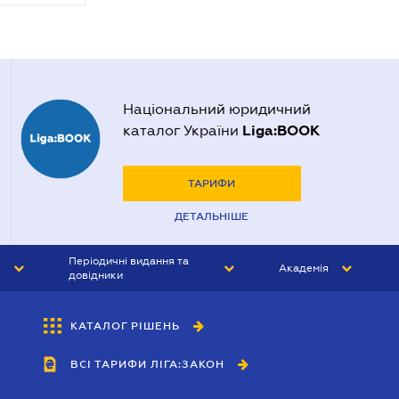
Національний юридичний
Liga:BOOK
каталог України
ТАРИФИ
ДЕТАЛЬНІШЕ
Періодичні видання та
Академія
довідники
ЮРИСТ&ЗАКОН
АКАДЕМІЯ ЛІГА:ЗАКОН
КАТАЛОГ РІШЕНЬ
БУХГАЛТЕР&ЗАКОН
ВСІ ТАРИФИ ЛІГА:ЗАКОН
ВІСНИК МСФЗ
ІНТЕРБУХ