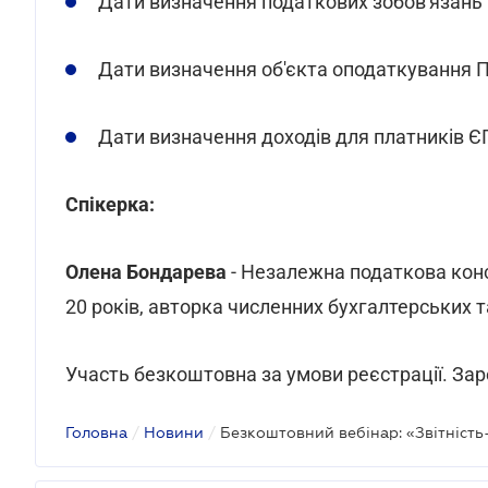
Дати визначення податкових зобов'язань 
Дати визначення об'єкта оподаткування 
Дати визначення доходів для платників Є
Спікерка:
Олена Бондарева
- Незалежна податкова кон
20 років, авторка численних бухгалтерських 
Участь безкоштовна за умови реєстрації. За
Головна
/
Новини
/