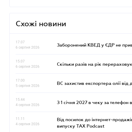
Схожі новини
17.07
Заборонений КВЕД у ЄДР не прив
6 серпня 2026
15.07
Скільки разів на рік перерахову
6 серпня 2026
17.00
ВС захистив експортера олії від
5 серпня 2026
15.44
З 1 січня 2027 в чеку за телефон
4 серпня 2026
11.11
Від посилок до інтернет-продажі
4 серпня 2026
випуску TAX Podcast