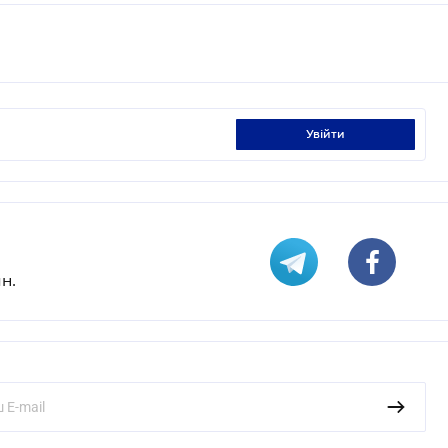
увійти
н.