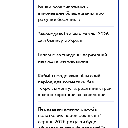
Банки розкриватимуть
виконавцям більше даних про
рахунки боржників
Законодавчі зміни у серпні 2026
для бізнесу в Україні
Головне за тиждень: державний
нагляд та регулювання
Кабмін продовжив пільговий
період для косметики без
техрегламенту, та реальний строк
значно коротший за заявлений
Перезавантаження строків
податкових перевірок після 1
серпня 2026 року: чи буде
обчислення строків давності "з