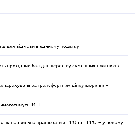
ід для відмови в єдиному податку
ють прохідний бал для переліку сумлінних платників
 донарахувань за трансфертним ціноутворенням
 вимагатимуть IMEI
в: як правильно працювати з РРО та ПРРО – у новому