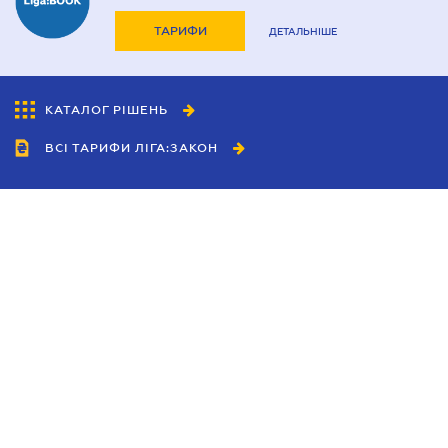
ТАРИФИ
ДЕТАЛЬНІШЕ
КАТАЛОГ РІШЕНЬ
ВСІ ТАРИФИ ЛІГА:ЗАКОН
Співробітництво
Агенти
Дилери
Політика конфіденційності
Умови використання сайту
Реклама
Блог
Новини компанії