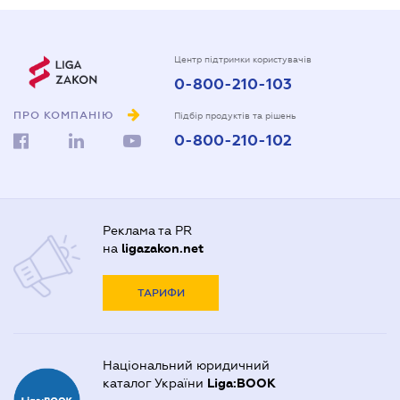
Центр підтримки користувачів
0-800-210-103
ПРО КОМПАНІЮ
Підбір продуктів та рішень
0-800-210-102
Реклама та PR
на
ligazakon.net
ТАРИФИ
Національний юридичний
каталог України
Liga:BOOK