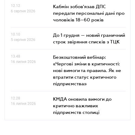
12.12
Кабмін зобов'язав ДПС
6 серпня 2026
передати персональні дані про
чоловіків 18–60 років
10.10
До 1 грудня — новий граничний
5 серпня 2026
строк звіряння списків з ТЦК
13.48
Безкоштовний вебінар:
16 липня 2026
«Чергові зміни в критичності:
нові вимоги та правила. Як не
втратити статус критичного
підприємства»
12.28
КМДА оновила вимоги до
16 липня 2026
критично важливих
підприємств столиці