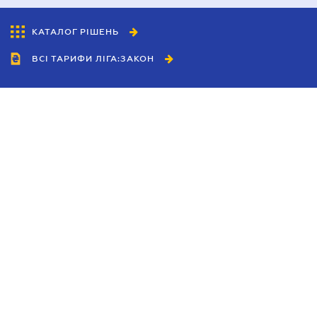
КАТАЛОГ РІШЕНЬ
ВСІ ТАРИФИ ЛІГА:ЗАКОН
Співробітництво
Агенти
Дилери
Політика конфіденційності
Умови використання сайту
Реклама
Блог
Новини компанії
Керівництва
Каталоги компаній