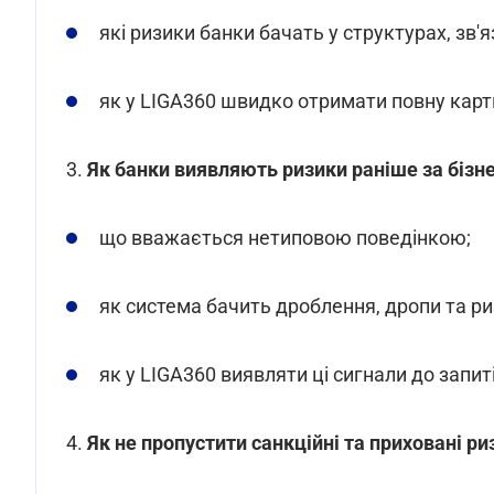
які ризики банки бачать у структурах, зв'яз
як у LIGA360 швидко отримати повну карт
3.
Як банки виявляють ризики раніше за бізнес
що вважається нетиповою поведінкою;
як система бачить дроблення, дропи та ри
як у LIGA360 виявляти ці сигнали до запит
4.
Як не пропустити санкційні та приховані риз