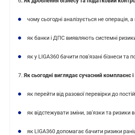
6
. Як дроблення бізнесу та податковий контр
чому сьогодні аналізується не операція, а
як банки і ДПС виявляють системні ризик
як у LIGA360 бачити пов'язані бізнеси та 
7.
Як сьогодні виглядає сучасний комплаєнс і
як перейти від разової перевірки до пості
як відстежувати зміни, зв'язки та ризики 
як LIGA360 допомагає бачити ризики ран