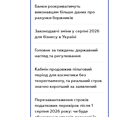
Банки розкриватимуть
виконавцям більше даних про
рахунки боржників
Законодавчі зміни у серпні 2026
для бізнесу в Україні
Головне за тиждень: державний
нагляд та регулювання
Кабмін продовжив пільговий
період для косметики без
техрегламенту, та реальний строк
значно коротший за заявлений
Перезавантаження строків
податкових перевірок після 1
серпня 2026 року: чи буде
обчислення строків давності "з