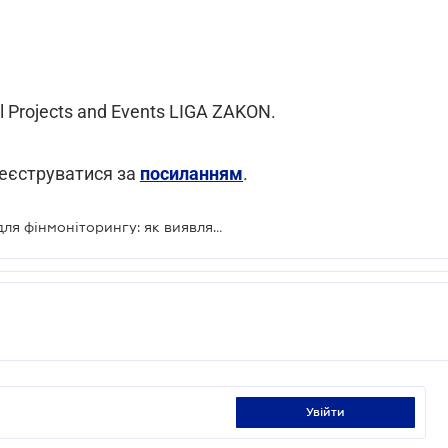
al Projects and Events LIGA ZAKON.
реєструватися за
посиланням
.
Безкоштовний вебінар: "LIGA360 для фінмоніторингу: як виявляти та контролювати ризики бізнесу"
увійти