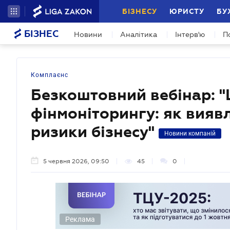
БІЗНЕСУ
ЮРИСТУ
БУ
БІЗНЕС
Новини
Аналітика
Інтерв'ю
П
Комплаєнс
Безкоштовний вебінар: 
фінмоніторингу: як вияв
ризики бізнесу"
Новини компаній
5 червня 2026, 09:50
45
0
Реклама