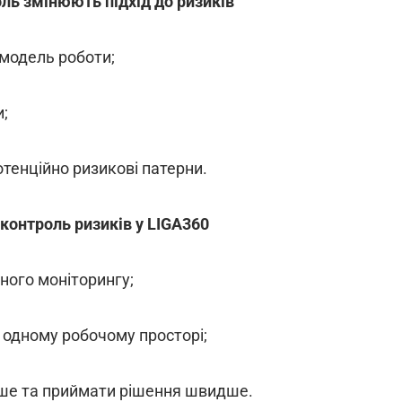
оль змінюють підхід до ризиків
 модель роботи;
и;
потенційно ризикові патерни.
 контроль ризиків у LIGA360
йного моніторингу;
в одному робочому просторі;
іше та приймати рішення швидше.