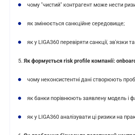
чому "чистий" контрагент може нести риз
як змінюється санкційне середовище;
як у LIGA360 перевіряти санкції, зв'язки т
5.
Як формується risk profile компанії: onboar
чому неконсистентні дані створюють про
як банки порівнюють заявлену модель і фа
як у LIGA360 аналізувати ці ризики на прак