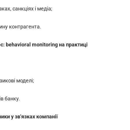
ках, санкціях і медіа;
ину контрагента.
: behavioral monitoring на практиці
зикові моделі;
ів банку.
ики у зв'язках компанії