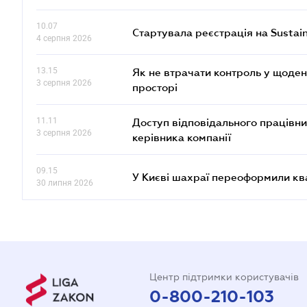
10.07
Стартувала реєстрація на Sustai
4 серпня 2026
13.15
Як не втрачати контроль у щоден
3 серпня 2026
просторі
11.11
Доступ відповідального працівни
3 серпня 2026
керівника компанії
09.15
У Києві шахраї переоформили кв
30 липня 2026
Центр підтримки користувачів
0-800-210-103