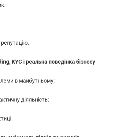
ик;
а репутацію.
ding, KYC і реальна поведінка бізнесу
блеми в майбутньому;
ктичну діяльність;
тиці.