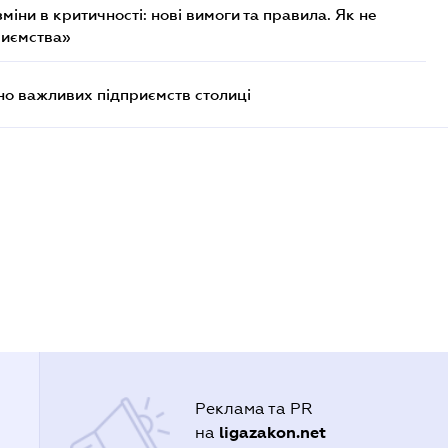
міни в критичності: нові вимоги та правила. Як не
риємства»
о важливих підприємств столиці
Реклама та PR
ligazakon.net
на