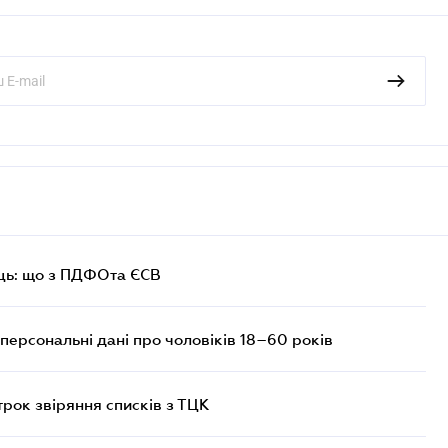
ць: що з ПДФОта ЄСВ
персональні дані про чоловіків 18–60 років
трок звіряння списків з ТЦК