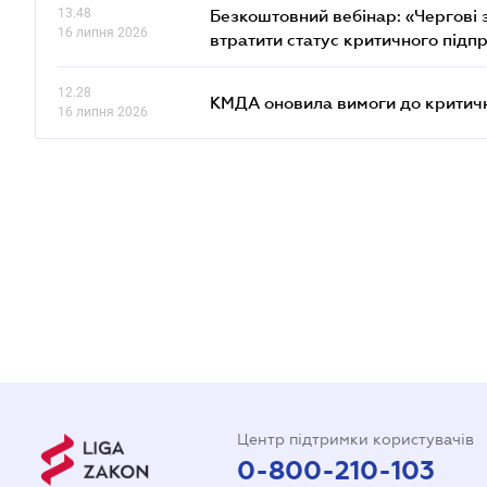
13.48
Безкоштовний вебінар: «Чергові з
16 липня 2026
втратити статус критичного підп
12.28
КМДА оновила вимоги до критичн
16 липня 2026
Центр підтримки користувачів
0-800-210-103