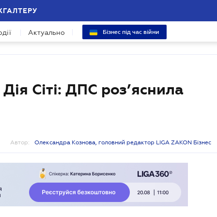
ХГАЛТЕРУ
одії
Актуально
Бізнес під час війни
Дія Сіті: ДПС роз’яснила
Автор:
Олександра Кознова, головний редактор LIGA ZAKON Бізнес