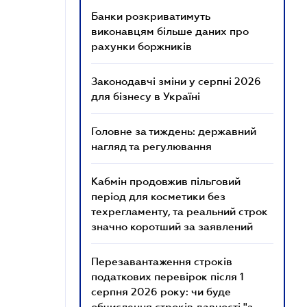
Банки розкриватимуть
виконавцям більше даних про
рахунки боржників
Законодавчі зміни у серпні 2026
для бізнесу в Україні
Головне за тиждень: державний
нагляд та регулювання
Кабмін продовжив пільговий
період для косметики без
техрегламенту, та реальний строк
значно коротший за заявлений
Перезавантаження строків
податкових перевірок після 1
серпня 2026 року: чи буде
обчислення строків давності "з