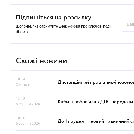
Підпишіться на розсилку
Щопонеділка отримуйте weekly-digest про ключові події
бізнесу
Схожі новини
10.14
Дистанційний працівник-іноземе
Сьогодні
12.12
Кабмін зобов'язав ДПС передати 
6 серпня 2026
10.10
До 1 грудня — новий граничний с
5 серпня 2026