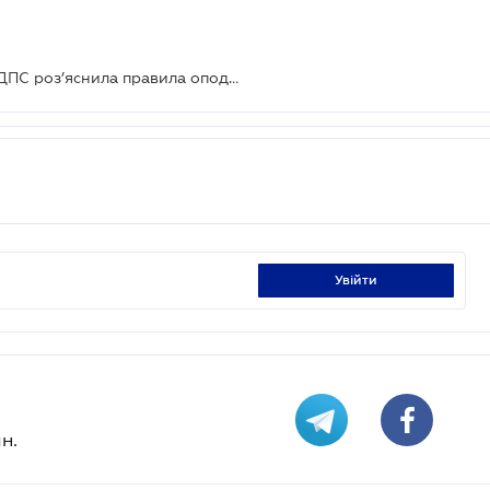
Виплати мобілізованим у Дія Сіті: ДПС роз’яснила правила оподаткування
увійти
н.