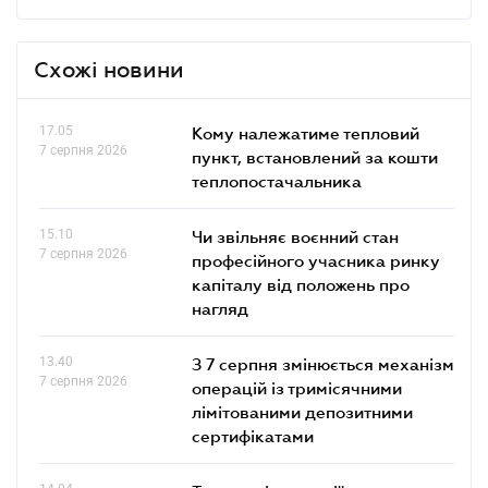
Схожі новини
17.05
Кому належатиме тепловий
7 серпня 2026
пункт, встановлений за кошти
теплопостачальника
15.10
Чи звільняє воєнний стан
7 серпня 2026
професійного учасника ринку
капіталу від положень про
нагляд
13.40
З 7 серпня змінюється механізм
7 серпня 2026
операцій із тримісячними
лімітованими депозитними
сертифікатами