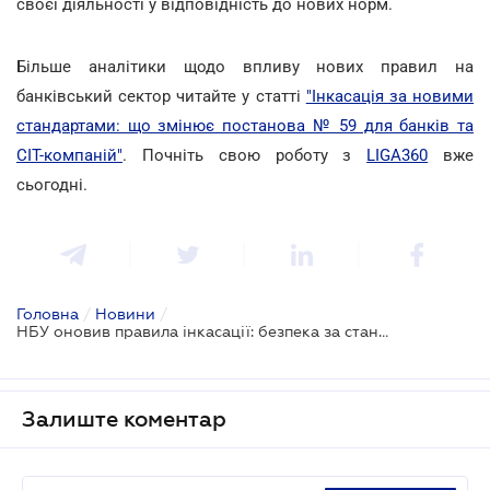
своєї діяльності у відповідність до нових норм.
Більше аналітики щодо впливу нових правил на
банківський сектор читайте у статті
"Інкасація за новими
стандартами: що змінює постанова № 59 для банків та
СІТ-компаній"
. Почніть свою роботу з
LIGA360
вже
сьогодні.
Головна
/
Новини
/
НБУ оновив правила інкасації: безпека за стандартом ЄС та нові вимоги до звітності
Залиште коментар