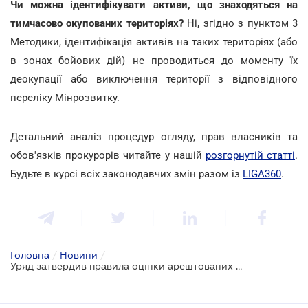
Чи можна ідентифікувати активи, що знаходяться на
тимчасово окупованих територіях?
Ні, згідно з пунктом 3
Методики, ідентифікація активів на таких територіях (або
в зонах бойових дій) не проводиться до моменту їх
деокупації або виключення території з відповідного
переліку Мінрозвитку.
Детальний аналіз процедур огляду, прав власників та
обов'язків прокурорів читайте у нашій
розгорнутій статті
.
Будьте в курсі всіх законодавчих змін разом із
LIGA360
.
Головна
/
Новини
/
Уряд затвердив правила оцінки арештованих активів для передачі в управління