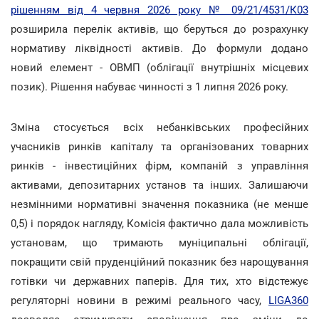
рішенням від 4 червня 2026 року № 09/21/4531/К03
розширила перелік активів, що беруться до розрахунку
нормативу ліквідності активів. До формули додано
новий елемент - ОВМП (облігації внутрішніх місцевих
позик). Рішення набуває чинності з 1 липня 2026 року.
Зміна стосується всіх небанківських професійних
учасників ринків капіталу та організованих товарних
ринків - інвестиційних фірм, компаній з управління
активами, депозитарних установ та інших. Залишаючи
незмінними нормативні значення показника (не менше
0,5) і порядок нагляду, Комісія фактично дала можливість
установам, що тримають муніципальні облігації,
покращити свій пруденційний показник без нарощування
готівки чи державних паперів. Для тих, хто відстежує
регуляторні новини в режимі реального часу,
LIGA360