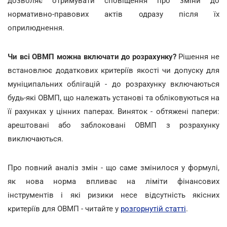
дозволяє отримувати сповіщення про зміни до
нормативно-правових актів одразу після їх
оприлюднення.
Чи всі ОВМП можна включати до розрахунку?
Рішення не
встановлює додаткових критеріїв якості чи допуску для
муніципальних облігацій - до розрахунку включаються
будь-які ОВМП, що належать установі та обліковуються на
її рахунках у цінних паперах. Виняток - обтяжені папери:
арештовані або заблоковані ОВМП з розрахунку
виключаються.
Про повний аналіз змін - що саме змінилося у формулі,
як нова норма впливає на ліміти фінансових
інструментів і які ризики несе відсутність якісних
критеріїв для ОВМП - читайте у
розгорнутій статті
.