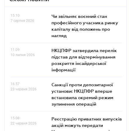
15.10
Чи звільняє воєнний стан
7 серпня 2026
професійного учасника ринку
капіталу від положень про
нагляд
11.09
НКЦПФР затвердила перелік
10 липня 2026
підстав для відтермінування
розкриття інсайдерської
інформації
16.57
Санкції проти депозитарної
23 червня 2026
установи: НКЦПФР вперше
встановила окремий режим
зупинення операцій
15.08
Реєстрацію приватних випусків
22 червня 2026
акцій можуть передати