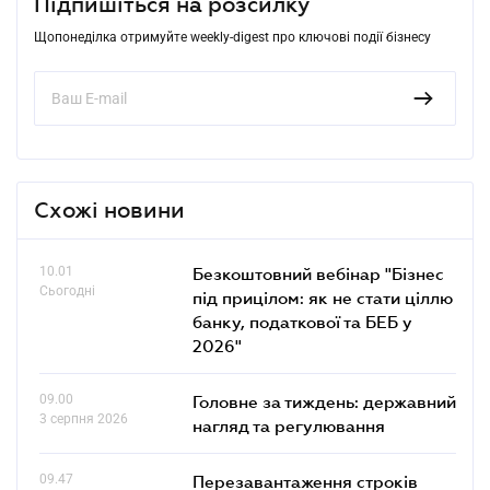
Підпишіться на розсилку
Щопонеділка отримуйте weekly-digest про ключові події бізнесу
Схожі новини
10.01
Безкоштовний вебінар "Бізнес
Сьогодні
під прицілом: як не стати ціллю
банку, податкової та БЕБ у
2026"
09.00
Головне за тиждень: державний
3 серпня 2026
нагляд та регулювання
09.47
Перезавантаження строків