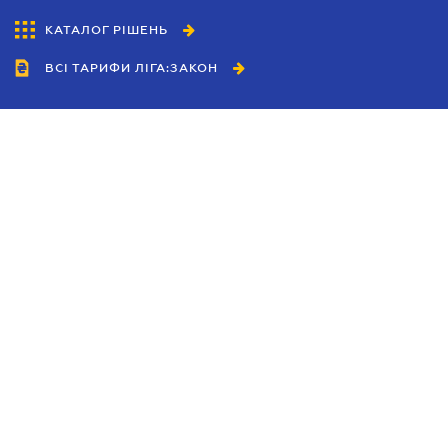
КАТАЛОГ РІШЕНЬ
ВСІ ТАРИФИ ЛІГА:ЗАКОН
Співробітництво
Агенти
Дилери
Політика конфіденційності
Умови використання сайту
Реклама
Блог
Новини компанії
Керівництва
Каталоги компаній
Теми в центрі уваги