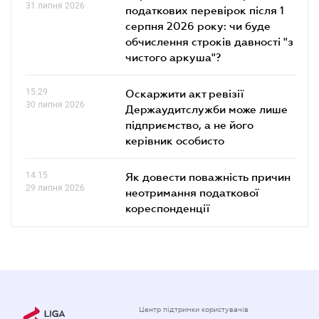
31 липня 2026
податкових перевірок після 1
серпня 2026 року: чи буде
обчислення строків давності "з
чистого аркуша"?
15.29
Оскаржити акт ревізії
30 липня 2026
Держаудитслужби може лише
підприємство, а не його
керівник особисто
14.15
Як довести поважність причин
29 липня 2026
неотримання податкової
кореспонденції
Центр підтримки користувачів