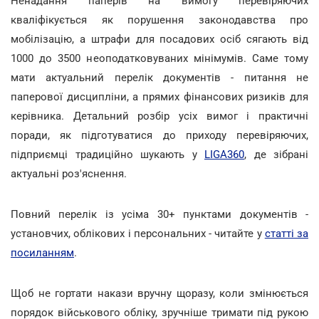
Ненадання паперів на вимогу перевіряючих
кваліфікується як порушення законодавства про
мобілізацію, а штрафи для посадових осіб сягають від
1000 до 3500 неоподатковуваних мінімумів. Саме тому
мати актуальний перелік документів - питання не
паперової дисципліни, а прямих фінансових ризиків для
керівника. Детальний розбір усіх вимог і практичні
поради, як підготуватися до приходу перевіряючих,
підприємці традиційно шукають у
LIGA360
, де зібрані
актуальні роз'яснення.
Повний перелік із усіма 30+ пунктами документів -
установчих, облікових і персональних - читайте у
статті за
посиланням
.
Щоб не гортати накази вручну щоразу, коли змінюється
порядок військового обліку, зручніше тримати під рукою