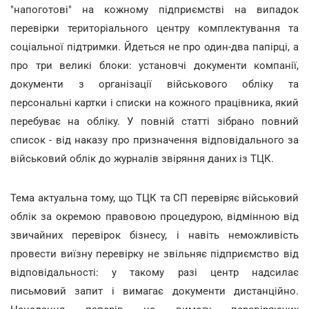
"напоготові" на кожному підприємстві на випадок
перевірки територіального центру комплектування та
соціальної підтримки. Йдеться не про один-два папірці, а
про три великі блоки: установчі документи компанії,
документи з організації військового обліку та
персональні картки і списки на кожного працівника, який
перебуває на обліку. У повній статті зібрано повний
список - від наказу про призначення відповідального за
військовий облік до журналів звіряння даних із ТЦК.
Тема актуальна тому, що ТЦК та СП перевіряє військовий
облік за окремою правовою процедурою, відмінною від
звичайних перевірок бізнесу, і навіть неможливість
провести виїзну перевірку не звільняє підприємство від
відповідальності: у такому разі центр надсилає
письмовий запит і вимагає документи дистанційно.