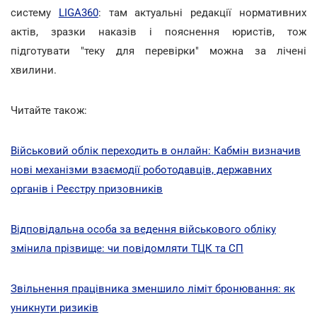
систему
LIGA360
: там актуальні редакції нормативних
актів, зразки наказів і пояснення юристів, тож
підготувати "теку для перевірки" можна за лічені
хвилини.
Читайте також:
Військовий облік переходить в онлайн: Кабмін визначив
нові механізми взаємодії роботодавців, державних
органів і Реєстру призовників
Відповідальна особа за ведення військового обліку
змінила прізвище: чи повідомляти ТЦК та СП
Звільнення працівника зменшило ліміт бронювання: як
уникнути ризиків