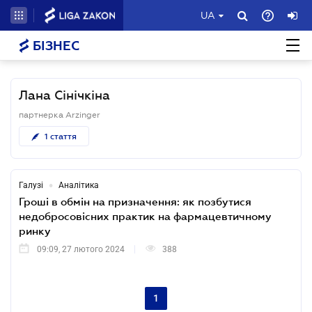
UA
БІЗНЕС
Лана Сінічкіна
партнерка Arzinger
1
стаття
•
Галузі
Аналітика
Гроші в обмін на призначення: як позбутися
недобросовісних практик на фармацевтичному
ринку
09:09, 27 лютого 2024
388
1