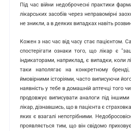
Під час війни недоброчесні практики фар
лікарських засобів через неправомірні заох
не зникли, а в деяких випадках навіть розви
Кожен з нас час від часу стає пацієнтом. С
спостерігати ознаки того, що лікар є "з
індикаторами, наприклад, є випадки, коли л
таки наполягає на конкретному бренді
ймовірними історіями, часто виписуючи йог
наявність у тебе в домашній аптечці того чи
продовжує виписувати аналоги під іншими
лікар, дізнавшись, що в пацієнта є страховка,
яких є взагалі непотрібними. Недобросовіс
проявляється тим, що він свідомо приховує