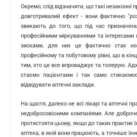
Окремо, слід відзначити, що такі незаконні
довготривалий ефект - вони фактично "ро
звикають до того, що під час призначень
професійними міркуваннями та інтересами 
зисками, для них це фактично стає но
професійному та побутовому рівні, що в кінці
тим, хто це все впроваджує та толерую. Адже
стаємо пацієнтами і так само стикаємос
відвідувати аптечні заклади.
На щастя, далеко не всі лікарі та аптечні п
недобросовісними компаніями. Але добро
протистояти цьому, якщо до таких практик ї
аптека, в якій вони працюють, а точніше їхн