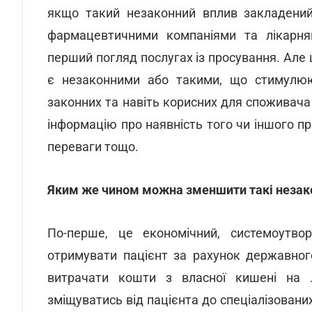
якщо такий незаконний вплив закладений 
фармацевтичними компаніями та лікарня
перший погляд послугах із просування. Але ц
є незаконними або такими, що стимулюю
законних та навіть корисних для споживача
інформацію про наявність того чи іншого пре
переваги тощо.
Яким же чином можна зменшити такі незакон
По-перше, це економічний, системоутв
отримувати пацієнт за рахунок державно
витрачати кошти з власної кишені на л
зміщуватись від пацієнта до спеціалізованих