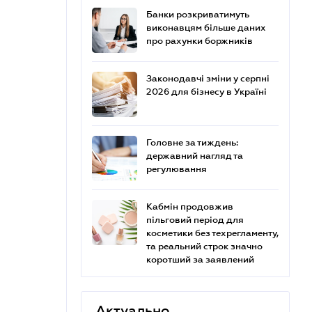
Банки розкриватимуть
виконавцям більше даних
про рахунки боржників
Законодавчі зміни у серпні
2026 для бізнесу в Україні
Головне за тиждень:
державний нагляд та
регулювання
Кабмін продовжив
пільговий період для
косметики без техрегламенту,
та реальний строк значно
коротший за заявлений
Актуально