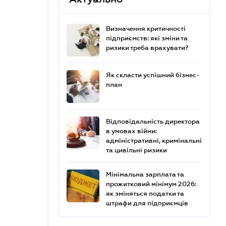
Визначення критичності
підприємств: які зміни та
ризики треба врахувати?
Як скласти успішний бізнес-
план
Відповідальність директора
в умовах війни:
адміністративні, кримінальні
та цивільні ризики
Мінімальна зарплата та
прожитковий мінімум 2026:
як зміняться податки та
штрафи для підприємців