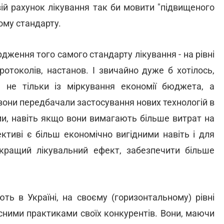
вій рахунок лікування так би мовити "підвищеного
ому стандарту.
дження того самого стандарту лікування - на рівні
отоколів, настанов. І звичайно дуже б хотілось,
ь не тільки із міркування економії бюджета, а
 вони передбачали застосування нових технологій в
и, навіть якщо вони вимагають більше витрат на
ктиві є більш економічно вигідними навіть і для
кращий лікувальний ефект, забезпечити більше
ють в Україні, на своєму (горизонтальному) рівні
сними практиками своїх конкурентів. Вони, маючи