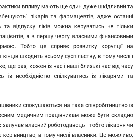
 практики впливу мають ще один дуже шкідливий та
збещують" лікарів та фармацевтів, адже останні
 та відпуску ліків можна керуватись не тільки
пацієнтів, а в першу чергу власними фінансовими
рмою. Тобто це сприяє розвитку корупції на
 кінців шкодить всьому суспільству, в тому числі і
, ще раз, кожен із нас і наші близькі час від часу
ь із необхідністю спілкуватись із лікарями та
рацівники спокушаються на таке співробітництво із
чесним медичним працівникам може бути складно
х залучає власний роботодавець - тобто лікарня чи
є керівництво, в тому числі власники. Це можливо,