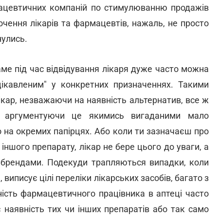
мацевтичних компаній по стимулюванню продажів
очення лікарів та фармацевтів, нажаль, не просто
нулись.
аме під час відвідування лікаря дуже часто можна
ацікавленим" у конкретних призначеннях. Такими
ікар, незважаючи на наявність альтернатив, все ж
, аргументуючи це якимись вигаданими мало
о на окремих папірцях. Або коли ти зазначаєш про
 іншого препарату, лікар не бере цього до уваги, а
 брендами. Подекуди трапляються випадки, коли
 виписує цілі переліки лікарських засобів, багато з
ність фармацевтичного працівника в аптеці часто
 наявність тих чи інших препаратів або так само