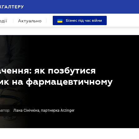
ХГАЛТЕРУ
одії
Актуально
Бізнес під час війни
ачення: як позбутися
ик на фармацевтичному
Автор:
Лана Сінічкіна, партнерка Arzinger