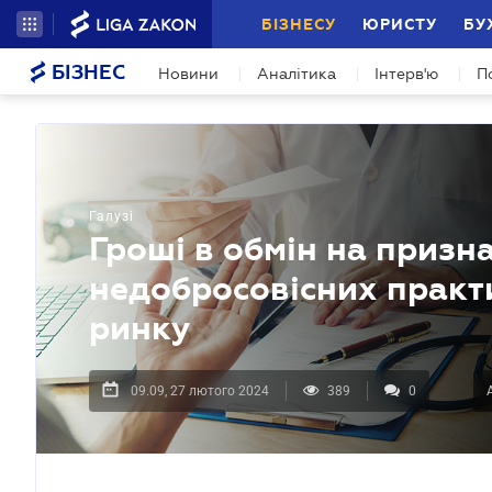
БІЗНЕСУ
ЮРИСТУ
БУ
БІЗНЕС
Новини
Аналітика
Інтерв'ю
П
Галузі
Гроші в обмін на призн
недобросовісних практ
ринку
09.09, 27 лютого 2024
389
0