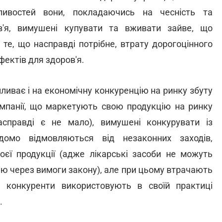
ивостей вони, покладаючись на чесність та
ов'я, вимушені купувати та вживати зайве, що
те, що насправді потрібне, втрату дорогоцінного
фектів для здоров'я.
пливає і на економічну конкуренцію на ринку збуту
компанії, що маркетують свою продукцію на ринку
справді є не мало), вимушені конкурувати із
домо відмовляються від незаконних заходів,
єї продукції (адже лікарські засоби не можуть
ю через вимоги закону), але при цьому втрачають
ні конкуренти використовують в своїй практиці
.