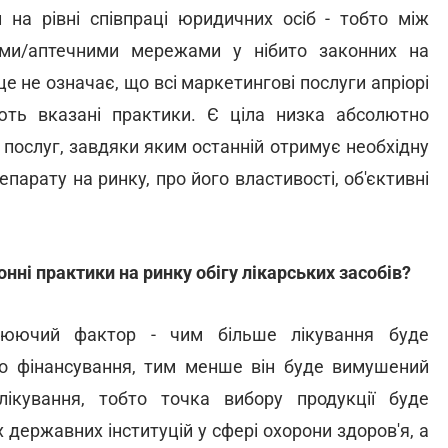
на рівні співпраці юридичних осіб - тобто між
ми/аптечними мережами у нібито законних на
е не означає, що всі маркетингові послуги апріорі
ть вказані практики. Є ціла низка абсолютно
 послуг, завдяки яким останній отримує необхідну
парату на ринку, про його властивості, об'єктивні
ні практики на ринку обігу лікарських засобів?
орюючий фактор - чим більше лікування буде
го фінансування, тим менше він буде вимушений
ікування, тобто точка вибору продукції буде
 державних інституцій у сфері охорони здоров'я, а