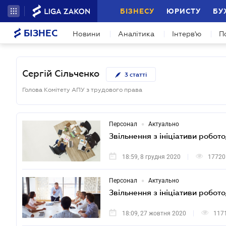
БІЗНЕСУ
ЮРИСТУ
БУ
БІЗНЕС
Новини
Аналітика
Інтерв'ю
П
Сергій Сільченко
3
статті
Голова Комітету АПУ з трудового права
•
Персонал
Актуально
Звільнення з ініціативи робото
18:59, 8 грудня 2020
17720
•
Персонал
Актуально
Звільнення з ініціативи робото
18:09, 27 жовтня 2020
117