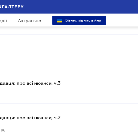
ХГАЛТЕРУ
одії
Актуально
Бізнес під час війни
давця: про всі нюанси, ч.3
давця: про всі нюанси, ч.2
196