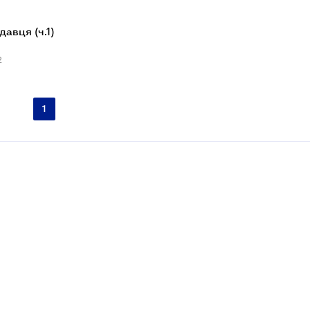
давця (ч.1)
2
1