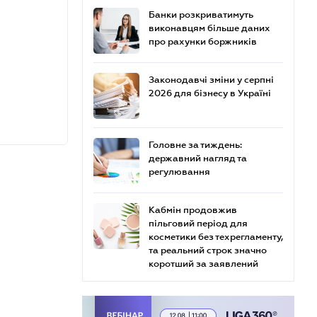
Банки розкриватимуть
виконавцям більше даних
про рахунки боржників
Законодавчі зміни у серпні
2026 для бізнесу в Україні
Головне за тиждень:
державний нагляд та
регулювання
Кабмін продовжив
пільговий період для
косметики без техрегламенту,
та реальний строк значно
коротший за заявлений