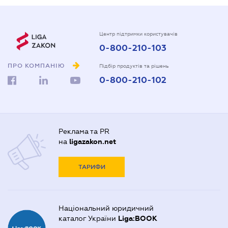
Центр підтримки користувачів
0-800-210-103
ПРО КОМПАНІЮ
Підбір продуктів та рішень
0-800-210-102
Реклама та PR
на
ligazakon.net
ТАРИФИ
Національний юридичний
каталог України
Liga:BOOK